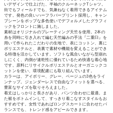
いデザインで仕上げた、半袖のクルーネックTシャツ。
街でもフィールドでも、気兼ねなく着用できるアイテム
です。発色の良いハーフラバープリント採用し、キャン
プシーンをポップな多色使いでデフォルメしたグラフィ
ックをフロントに施しました。
素材はオリジナルのプレーティング天竺を使用。2本の
糸を同時に引き入れて編む天竺編みの手法『二重臼』を
用いて作られたこだわりの生地で、表にコットン、裏に
ポリエステルと、表裏で素材や機能を変えることができ
る特徴を活かしています。ソフトな風合いながら型崩れ
しにくく、内側が速乾性に優れているため快適な着心地
です。原料にリサイクルポリエステルとオーガニックコ
ットンを使い、環境配慮にも取り組んでいます。
カラーは、アイボリー、グレー、ベージュの3色をライ
ンナップ。ジェンダーレスで自由なフィットを選べる、
豊富なサイズを取りそろえました。
着丈はしっかりと長さがあり、パンツ合わせに最適。ま
た裾をボトムインして、すっきり着こなすスタイルもお
すすめです。女性であればロングスカートに合わせたバ
ランスでも、トレンド感をアピールできます。