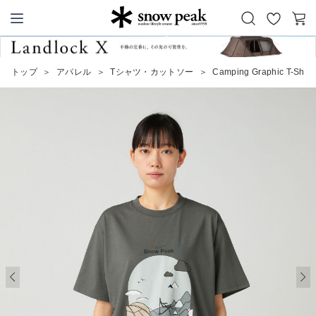
お
カ
Snow Peak
気
ー
に
ト
トップ
＞
アパレル
＞
Tシャツ・カットソー
＞
Camping Graphic T-Shirt
入
り