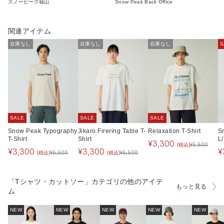
スノーピーク福山
Snow Peak Back Office
関連アイテム
在庫なし
在庫なし
在庫なし
S
SALE
SALE
SALE
Snow Peak Typography
Jikaro Firering Table T-
Relaxation T-Shirt
S
T-Shirt
Shirt
L/
¥
3,300
(税込)
¥
5,500
¥
3,300
¥
3,300
¥
(税込)
(税込)
¥
5,500
¥
5,500
「Tシャツ・カットソー」カテゴリの他のアイテ
もっと見る
ム
NEW
NEW
NEW
NEW
NEW