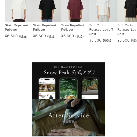
Stain Repellent
Stain Repellent
Stain Repellent
Soft Cotton
Soft Cotton
Pullover
Pullover
Pullover
Relaxed Logo T-
Relaxed Log
Shirt
Shirt
¥
6,600
¥
6,600
¥
6,600
(税込)
(税込)
(税込)
¥
5,500
¥
5,500
(税込)
(税