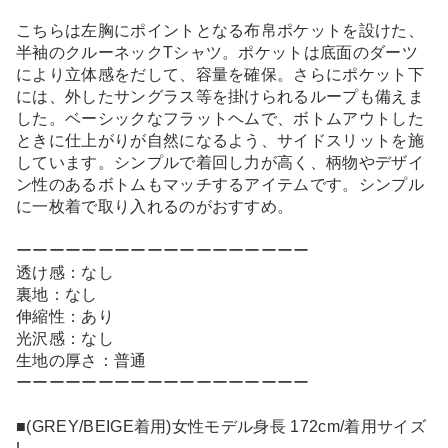
こちらは左胸にポイントとなる布帛ポケットを設けた、
半袖のクルーネックTシャツ。ポケットは底面のダーツ
により立体感をだして、容量を確保。さらにポケット下
には、外したサングラス等を掛けられるループも備えま
した。ベーシックなフラットヘムで、ボトムアウトした
ときに仕上がりが自然になるよう、サイドスリットを施
しています。シンプルで着回し力が高く、柄物やデザイ
ン性のあるボトムもマッチするアイテムです。シンプル
に一枚着で取り入れるのがおすすめ。
ーーーーーーーーーーーーーーーーーー
透け感：なし
裏地：なし
伸縮性：あり
光沢感：なし
生地の厚さ：普通
ーーーーーーーーーーーーーーーーーー
■(GREY/BEIGE着用)女性モデル身長 172cm/着用サイズ