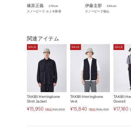
篠原正義
伊藤圭那
170cm
154cm
スノーピーク ルミネ新宿
スノーピーク福山
関連アイテム
SALE
SALE
SALE
TAKIBI Herringbone
TAKIBI Herringbone
TAKIBI He
Shirt Jacket
Vest
Overall
¥
15,950
¥
15,840
¥
17,160
(税込)
¥
31,900
(税込)
¥
26,400