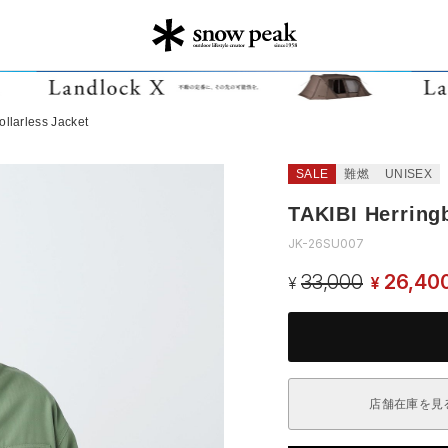
llarless Jacket
SALE
難燃
UNISEX
TAKIBI Herring
JK-26SU007
33,000
26,40
¥
¥
店舗在庫を見