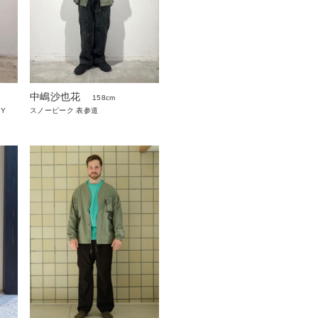
中嶋沙也花
158cm
RY
スノーピーク 表参道