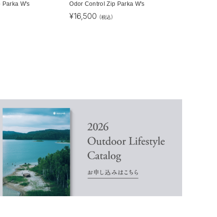
p Parka W's
Odor Control Zip Parka W's
¥
16,500
(税込)