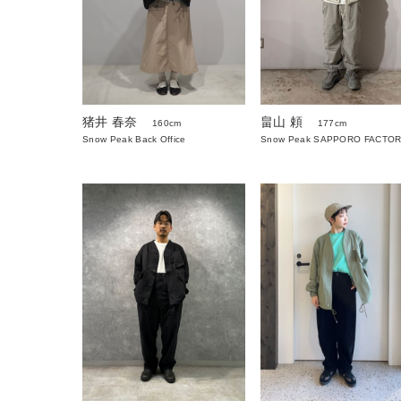
猪井 春奈
畠山 頼
160cm
177cm
Snow Peak Back Office
Snow Peak SAPPORO FACTO