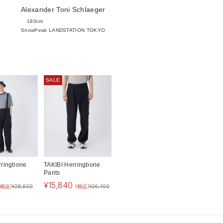
Alexander Toni Schlaeger
180cm
SnowPeak LANDSTATION TOKYO
SALE
rringbone
TAKIBI Herringbone
Pants
¥
15,840
(税込)
¥
28,600
(税込)
¥
26,400