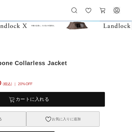
お
カ
気
ー
に
ト
入
り
bone Collarless Jacket
0
(税込)
｜ 20%OFF
カートに入れる
る
お気に入りに追加