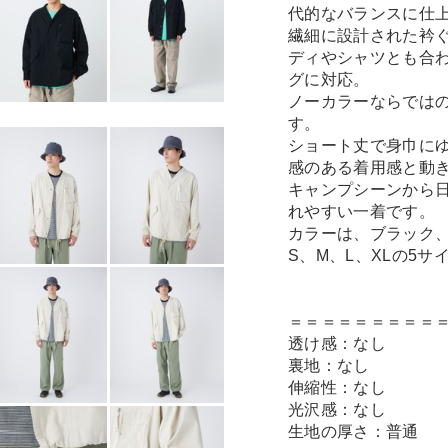
代的なバランスに仕
繊細に設計された衿
ディやシャツとも合
グに対応。
ノーカラーならでは
す。
ショート丈で身巾に
感のある着用感と動
キャンプシーンから
れやすい一着です。
カラーは、ブラック、
S、M、L、XLの5サ
＝＝＝＝＝＝＝＝＝
透け感：なし
裏地：なし
伸縮性：なし
光沢感：なし
生地の厚さ：普通