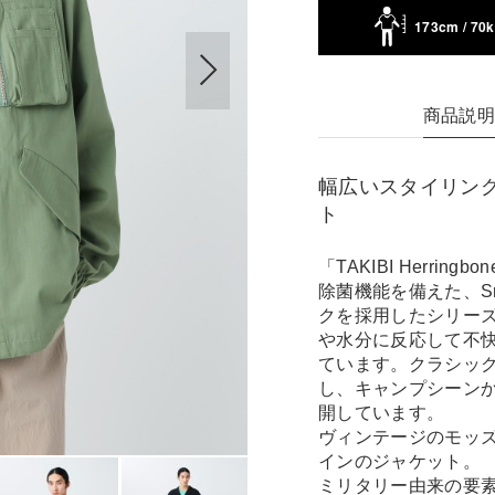
173cm / 70
商品説
幅広いスタイリン
ト
「TAKIBI Herr
除菌機能を備えた、S
クを採用したシリー
や水分に反応して不
ています。クラシッ
し、キャンプシーン
開しています。
ヴィンテージのモッズ
インのジャケット。
ミリタリー由来の要