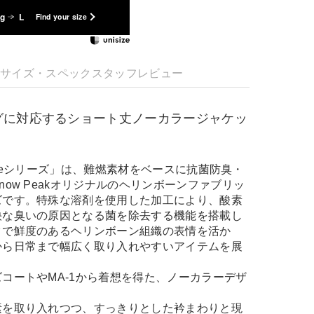
kg
L
Find your size
明
サイズ・スペック
スタッフレビュー
グに対応するショート丈ノーカラージャケッ
ingboneシリーズ」は、難燃素材をベースに抗菌防臭・
now Peakオリジナルのヘリンボーンファブリッ
ズです。特殊な溶剤を使用した加工により、酸素
快な臭いの原因となる菌を除去する機能を搭載し
クで鮮度のあるヘリンボーン組織の表情を活か
から日常まで幅広く取り入れやすいアイテムを展
コートやMA-1から着想を得た、ノーカラーデザ
素を取り入れつつ、すっきりとした衿まわりと現