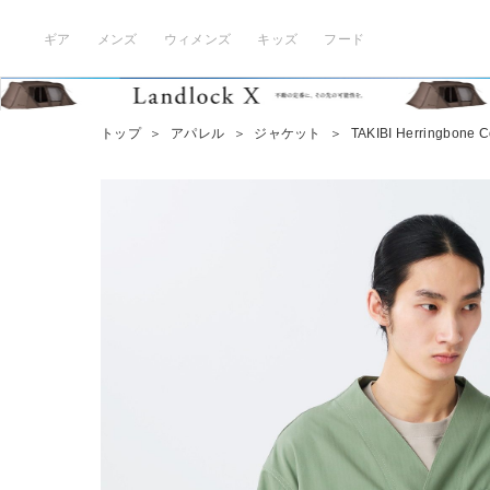
ギア
メンズ
ウィメンズ
キッズ
フード
トップ
＞
アパレル
＞
ジャケット
＞
TAKIBI Herringbone Co