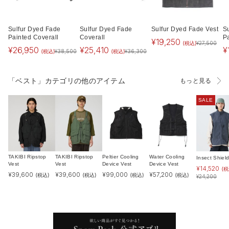
Sulfur Dyed Fade
Sulfur Dyed Fade
Sulfur Dyed Fade Vest
S
Painted Coverall
Coverall
P
¥
19,250
(税込)
¥
27,500
¥
26,950
¥
25,410
¥
(税込)
(税込)
¥
38,500
¥
36,300
「ベスト」カテゴリの他のアイテム
もっと見る
SALE
TAKIBI Ripstop
TAKIBI Ripstop
Peltier Cooling
Water Cooling
Insect Shiel
Vest
Vest
Device Vest
Device Vest
¥
14,520
(税
¥
39,600
¥
39,600
¥
99,000
¥
57,200
(税込)
(税込)
(税込)
(税込)
¥
24,200