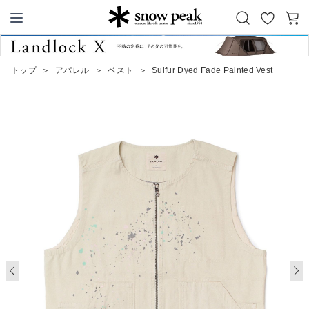
お
カ
Snow Peak
気
ー
に
ト
トップ
＞
アパレル
＞
ベスト
＞
Sulfur Dyed Fade Painted Vest
入
り