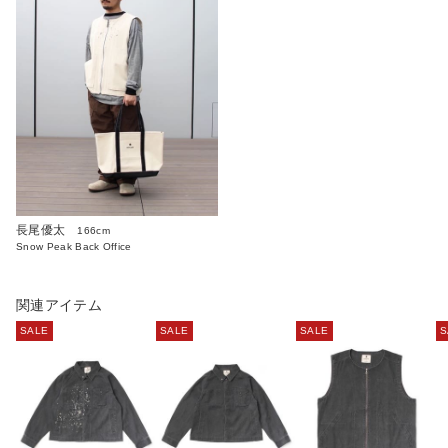
長尾優太
166cm
Snow Peak Back Office
関連アイテム
SALE
SALE
SALE
S