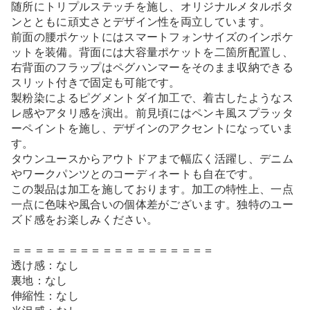
随所にトリプルステッチを施し、オリジナルメタルボタ
ンとともに頑丈さとデザイン性を両立しています。
前面の腰ポケットにはスマートフォンサイズのインポケ
ットを装備。背面には大容量ポケットを二箇所配置し、
右背面のフラップはペグハンマーをそのまま収納できる
スリット付きで固定も可能です。
製粉染によるピグメントダイ加工で、着古したようなス
レ感やアタリ感を演出。前見頃にはペンキ風スプラッタ
ーペイントを施し、デザインのアクセントになっていま
す。
タウンユースからアウトドアまで幅広く活躍し、デニム
やワークパンツとのコーディネートも自在です。
この製品は加工を施しております。加工の特性上、一点
一点に色味や風合いの個体差がございます。独特のユー
ズド感をお楽しみください。
＝＝＝＝＝＝＝＝＝＝＝＝＝＝＝＝＝＝
透け感：なし
裏地：なし
伸縮性：なし