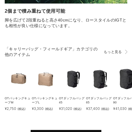
2個まで積み重ねて使用可能
脚を広げて2段重ねると高さ40cmになり、ロースタイルのIGTと
も相性が良い仕様になっています。
「キャリーバッグ・フィールドギア」カテゴリの
もっと見る
他のアイテム
OTパッキングキュ
OTパッキングキュ
OTダッフルバッグ
OTダッフルバッグ
OTダッフル
ーブM
ーブL
45
65
90
¥
2,750
¥
3,300
¥
31,020
¥
37,400
¥
41,030
(税込)
(税込)
(税込)
(税込)
(税