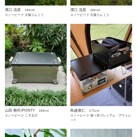
濱口 流星
濱口 流星
164cm
164cm
スノーピーク 大阪りんくう
スノーピーク 大阪りんくう
山田 剛司/PONTY
鳥越敬仁
183cm
171cm
スノーピーク 二子玉川
スノーピーク 酒々井プレミアム・アウトレ
ット