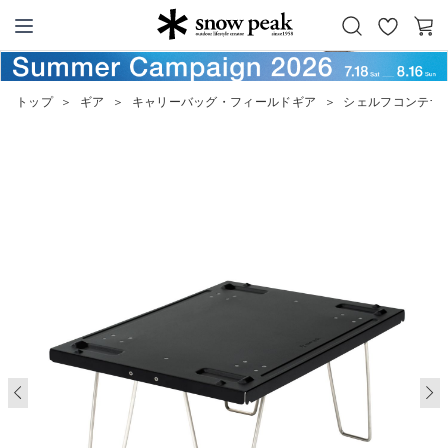
お
カ
Snow Peak
気
ー
に
ト
トップ
＞
ギア
＞
キャリーバッグ・フィールドギア
＞
シェルフコンテナ 
入
り