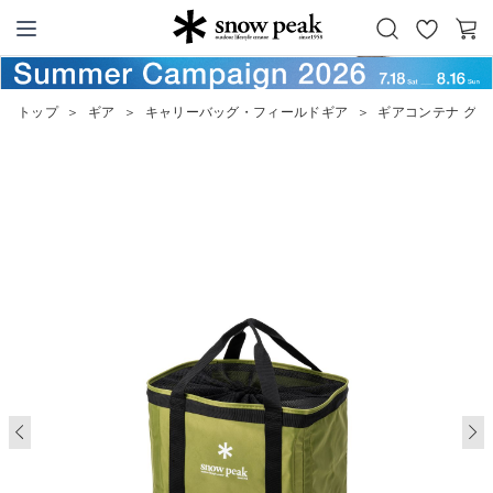
お
カ
Snow Peak
気
ー
に
ト
トップ
＞
ギア
＞
キャリーバッグ・フィールドギア
＞
ギアコンテナ グリ
入
り