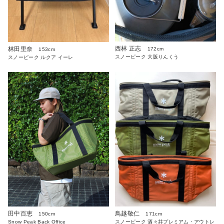
西林 正志
林田里奈
172cm
153cm
スノーピーク 大阪りんくう
スノーピーク ルクア イーレ
田中百恵
鳥越敬仁
150cm
171cm
Snow Peak Back Office
スノーピーク 酒々井プレミアム・アウトレ