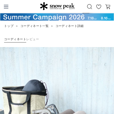
お
カ
Snow Peak
気
ー
に
ト
トップ
＞
コーディネート一覧
＞
コーディネート詳細
入
り
コーディネート
レビュー