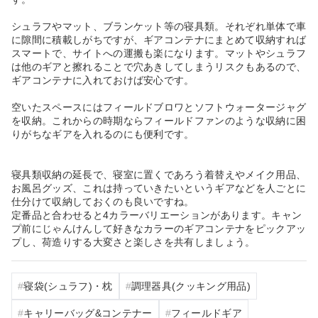
シュラフやマット、ブランケット等の寝具類。それぞれ単体で車
に隙間に積載しがちですが、ギアコンテナにまとめて収納すれば
スマートで、サイトへの運搬も楽になります。マットやシュラフ
は他のギアと擦れることで穴あきしてしまうリスクもあるので、
ギアコンテナに入れておけば安心です。
空いたスペースにはフィールドブロワとソフトウォータージャグ
を収納。これからの時期ならフィールドファンのような収納に困
りがちなギアを入れるのにも便利です。
寝具類収納の延長で、寝室に置くであろう着替えやメイク用品、
お風呂グッズ、これは持っていきたいというギアなどを人ごとに
仕分けて収納しておくのも良いですね。
定番品と合わせると4カラーバリエーションがあります。キャン
プ前にじゃんけんして好きなカラーのギアコンテナをピックアッ
プし、荷造りする大変さと楽しさを共有しましょう。
寝袋(シュラフ)・枕
調理器具(クッキング用品)
キャリーバッグ&コンテナー
フィールドギア