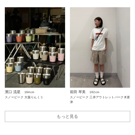
濱口 流星
前田 琴美
164cm
162cm
スノーピーク 大阪りんくう
スノーピーク 三井アウトレットパーク木更
津
もっと見る