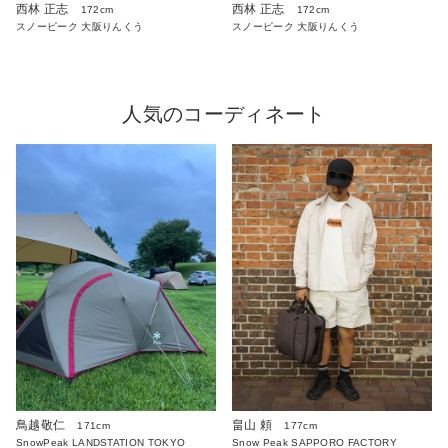
西林 正志
西林 正志
172cm
172cm
スノーピーク 大阪りんくう
スノーピーク 大阪りんくう
人気のコーディネート
鳥越敬仁
畠山 頼
171cm
177cm
SnowPeak LANDSTATION TOKYO
Snow Peak SAPPORO FACTORY