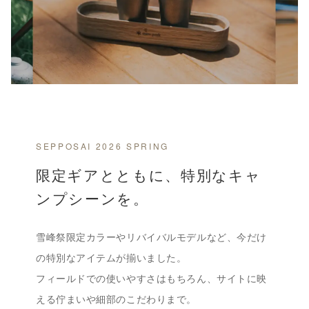
SNOW PEAK LIMITED ITEMS
雪峰祭 2026 春
SEPPOSAI 2026 SPRING
限定アイテム
限定ギアとともに、特別なキャ
ンプシーンを。
フィールドで頼れる大型シェルターから、日常でも使いやすい小
物まで。
用途・特徴・おすすめシーンを比べながら選べる、限定アイテム
雪峰祭限定カラーやリバイバルモデルなど、今だけ
ラインアップ。
の特別なアイテムが揃いました。
フィールドでの使いやすさはもちろん、サイトに映
える佇まいや細部のこだわりまで。
ラインアップを見る