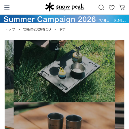
お
カ
Snow Peak
気
ー
に
ト
トップ
＞
雪峰祭2026春OD
＞
ギア
入
り