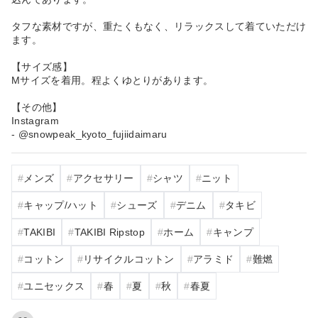
タフな素材ですが、重たくもなく、リラックスして着ていただけ
ます。
【サイズ感】
Mサイズを着用。程よくゆとりがあります。
【その他】
Instagram
- @snowpeak_kyoto_fujiidaimaru
メンズ
アクセサリー
シャツ
ニット
キャップ/ハット
シューズ
デニム
タキビ
TAKIBI
TAKIBI Ripstop
ホーム
キャンプ
コットン
リサイクルコットン
アラミド
難燃
ユニセックス
春
夏
秋
春夏