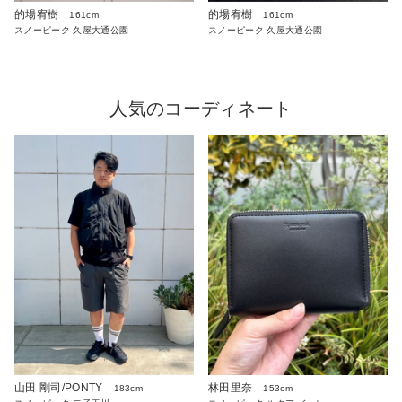
的場宥樹
的場宥樹
161cm
161cm
スノーピーク 久屋大通公園
スノーピーク 久屋大通公園
人気のコーディネート
山田 剛司/PONTY
林田里奈
183cm
153cm