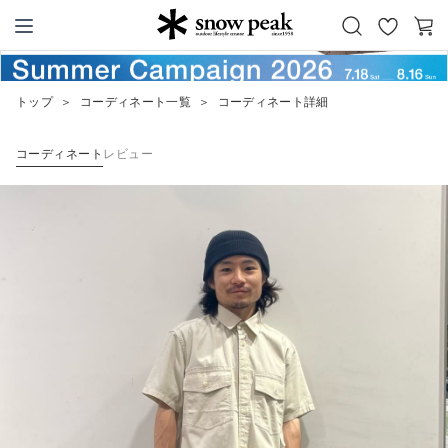
お
カ
Snow Peak
気
ー
に
ト
トップ
＞
コーディネート一覧
＞
コーディネート詳細
入
り
コーディネート
レビュー