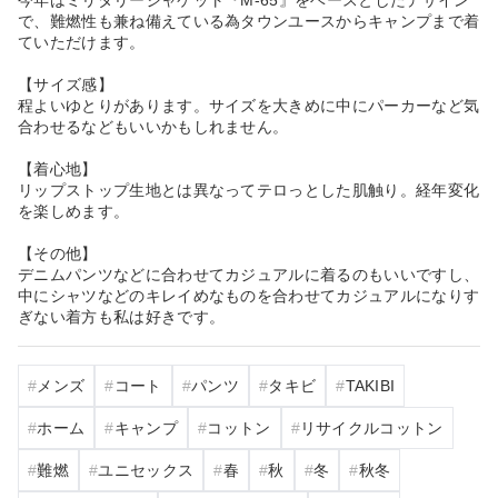
で、難燃性も兼ね備えている為タウンユースからキャンプまで着
ていただけます。
【サイズ感】
程よいゆとりがあります。サイズを大きめに中にパーカーなど気
合わせるなどもいいかもしれません。
【着心地】
リップストップ生地とは異なってテロっとした肌触り。経年変化
を楽しめます。
【その他】
デニムパンツなどに合わせてカジュアルに着るのもいいですし、
中にシャツなどのキレイめなものを合わせてカジュアルになりす
ぎない着方も私は好きです。
メンズ
コート
パンツ
タキビ
TAKIBI
ホーム
キャンプ
コットン
リサイクルコットン
難燃
ユニセックス
春
秋
冬
秋冬