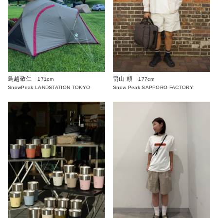
鳥越敬仁
畠山 頼
171cm
177cm
SnowPeak LANDSTATION TOKYO
Snow Peak SAPPORO FACTORY