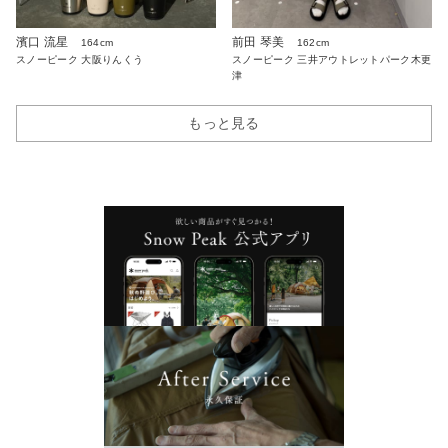
濱口 流星
前田 琴美
164cm
162cm
スノーピーク 大阪りんくう
スノーピーク 三井アウトレットパーク木更
津
もっと見る