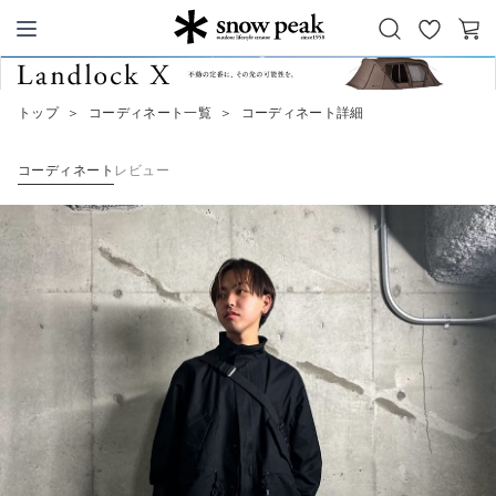
お
カ
Snow Peak
気
ー
に
ト
トップ
＞
コーディネート一覧
＞
コーディネート詳細
入
り
コーディネート
レビュー