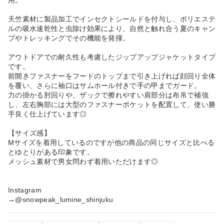
天竺素材に製品加工でインセクトシールドを付与し、ポリエステ
ルの吸水速乾性と虫除け効果により、自然と触れ合う夏のキャン
プやトレッキングでその機能を発揮。
アウトドアでの耐久性も考慮したジップアップジャケットタイプ
です。
前開きファスナーをフードのトップまで引き上げれば顔回り全体
を覆い、さらに袖口はサムホール付きで手の甲までガード。
力の掛かる肘回りや、ザックで擦れやすい肩部分は布帛で補強
し、左右胸部には大型のファスナーポケットを配置して、使い勝
手良く仕上げています◎
【サイズ感】
Mサイズを着用しているのですが他の商品の同じサイズと比べる
とゆとりがある印象です。
メッシュ素材で男女問わず着用いただけます◎
Instagram
→@snowpeak_lumine_shinjuku