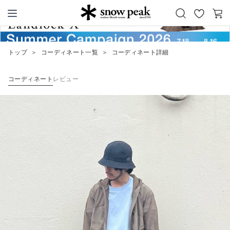
お
カ
Snow Peak
気
ー
に
ト
トップ
＞
コーディネート一覧
＞
コーディネート詳細
入
り
コーディネート
レビュー