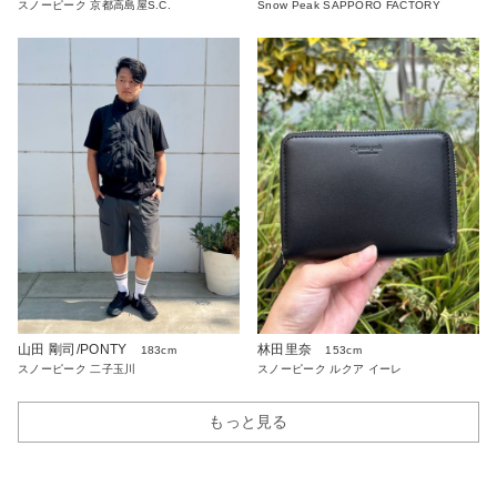
スノーピーク 京都高島屋S.C.
Snow Peak SAPPORO FACTORY
山田 剛司/PONTY
林田里奈
183cm
153cm
スノーピーク 二子玉川
スノーピーク ルクア イーレ
もっと見る