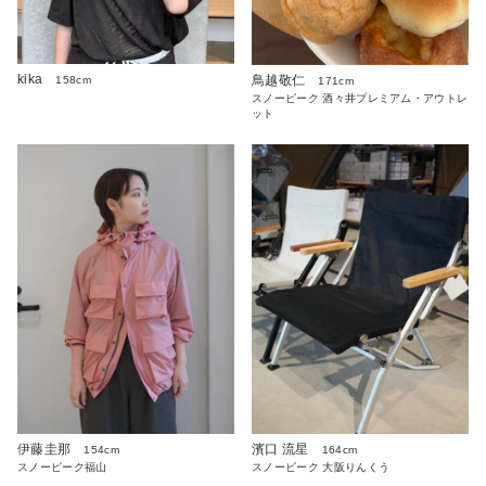
kika
鳥越敬仁
158cm
171cm
スノーピーク 酒々井プレミアム・アウトレ
ット
伊藤圭那
濱口 流星
154cm
164cm
スノーピーク福山
スノーピーク 大阪りんくう