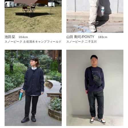
池田栞
山田 剛司/PONTY
164cm
183cm
スノーピーク 土佐清水キャンプフィールド
スノーピーク 二子玉川