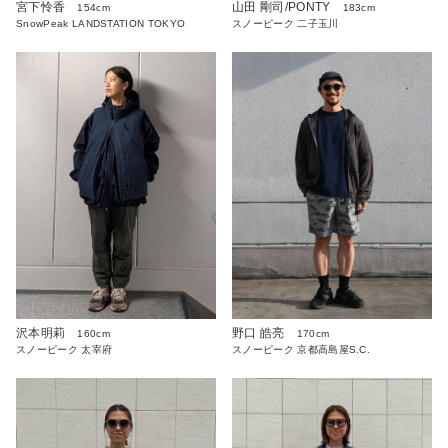
宮下怜香
山田 剛司/PONTY
154cm
183cm
SnowPeak LANDSTATION TOKYO
スノーピーク 二子玉川
沢本明莉
野口 皓亮
160cm
170cm
スノーピーク 太宰府
スノーピーク 京都高島屋S.C.