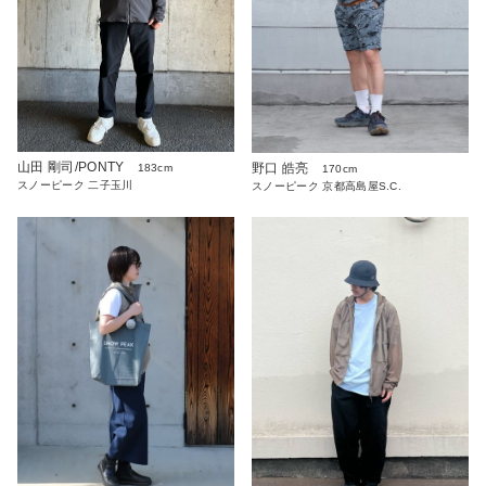
山田 剛司/PONTY
野口 皓亮
183cm
170cm
スノーピーク 二子玉川
スノーピーク 京都高島屋S.C.