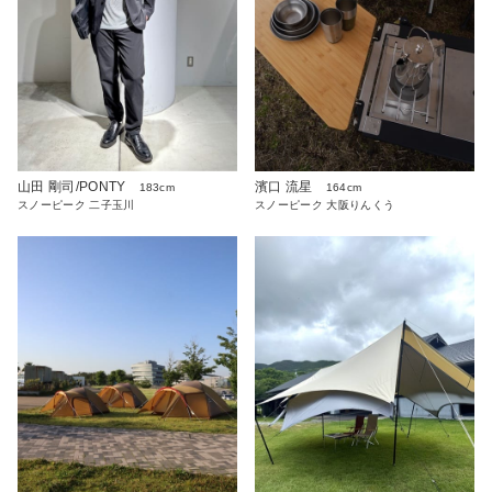
山田 剛司/PONTY
濱口 流星
183cm
164cm
スノーピーク 二子玉川
スノーピーク 大阪りんくう