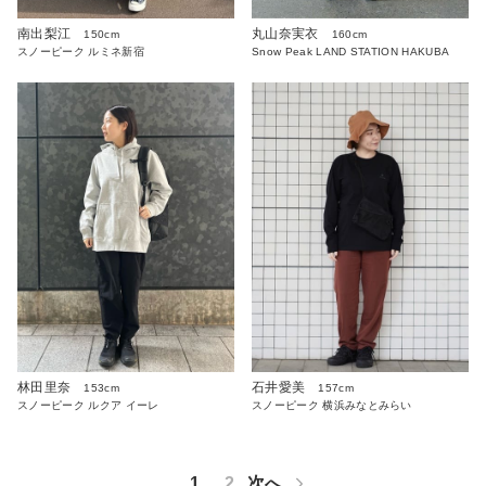
南出梨江
丸山奈実衣
150cm
160cm
スノーピーク ルミネ新宿
Snow Peak LAND STATION HAKUBA
林田里奈
石井愛美
153cm
157cm
スノーピーク ルクア イーレ
スノーピーク 横浜みなとみらい
1
2
次へ