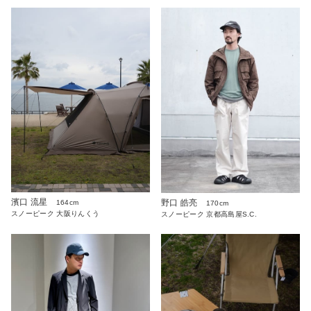
濱口 流星
野口 皓亮
164cm
170cm
スノーピーク 大阪りんくう
スノーピーク 京都高島屋S.C.