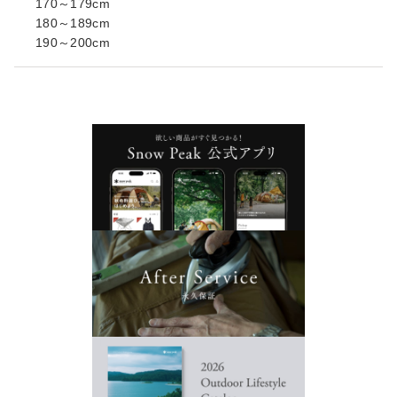
170～179cm
180～189cm
190～200cm