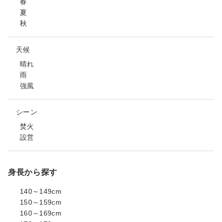
春
夏
秋
天候
晴れ
雨
強風
シーン
焚火
設営
身長から探す
140～149cm
150～159cm
160～169cm