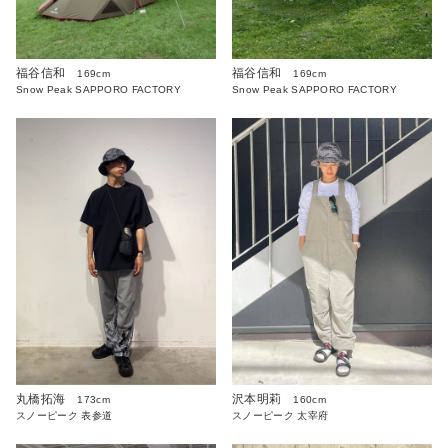
福谷信和
福谷信和
169cm
169cm
Snow Peak SAPPORO FACTORY
Snow Peak SAPPORO FACTORY
沢本明莉
丸橋拓海
160cm
173cm
スノーピーク 太宰府
スノーピーク 表参道