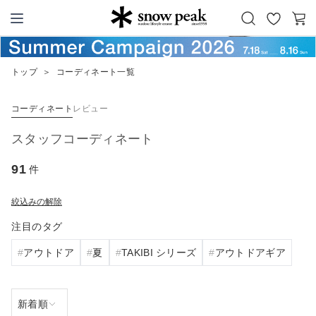
お
カ
Snow Peak
気
ー
に
ト
トップ
＞
コーディネート一覧
入
り
コーディネート
レビュー
スタッフコーディネート
91
件
絞込みの解除
注目のタグ
アウトドア
夏
TAKIBI シリーズ
アウトドアギア