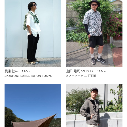
貝瀬叡斗
山田 剛司/PONTY
170cm
183cm
SnowPeak LANDSTATION TOKYO
スノーピーク 二子玉川