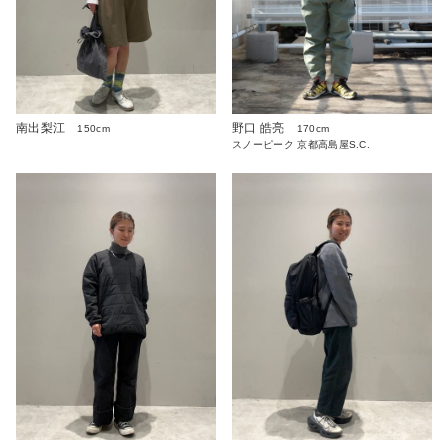
南出梨江
野口 皓亮
150cm
170cm
スノーピーク 京都高島屋S.C.