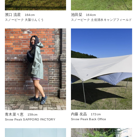
濱口 流星
池田栞
164cm
164cm
スノーピーク 大阪りんくう
スノーピーク 土佐清水キャンプフィールド
内藤 友晶
青木菜々恵
172cm
159cm
Snow Peak Back Office
Snow Peak SAPPORO FACTORY