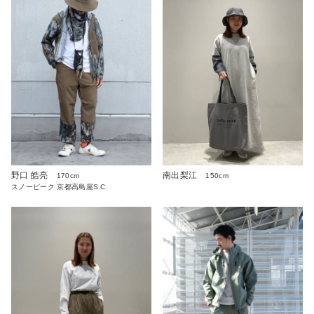
野口 皓亮
南出梨江
170cm
150cm
スノーピーク 京都高島屋S.C.