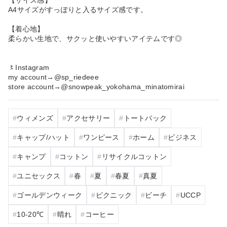
A4サイズがすっぽりと入るサイズ感です。
【着心地】
柔らかい生地で、サクッと使いやすいアイテムです◎
〻Instagram
my account→@sp_riedeee
store account→@snowpeak_yokohama_minatomirai
ウィメンズ
アクセサリー
トートバック
キャップ/ハット
ワンピース
ホーム
ビジネス
キャンプ
コットン
リサイクルコットン
ユニセックス
春
夏
春夏
真夏
ゴールデンウィーク
ピクニック
ビーチ
UCCP
10‐20℃
晴れ
コーヒー