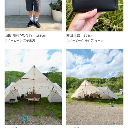
山田 剛司/PONTY
林田里奈
183cm
153cm
スノーピーク 二子玉川
スノーピーク ルクア イーレ