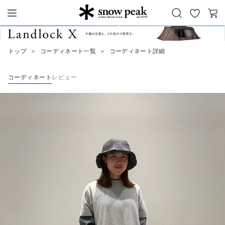
お
カ
Snow Peak
気
ー
に
ト
トップ
＞
コーディネート一覧
＞
コーディネート詳細
入
り
コーディネート
レビュー