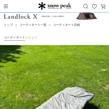
お
カ
Snow Peak
気
ー
に
ト
トップ
＞
コーディネート一覧
＞
コーディネート詳細
入
り
コーディネート
レビュー