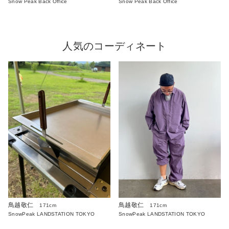
Snow Peak Back Office
Snow Peak Back Office
人気のコーディネート
鳥越敬仁
鳥越敬仁
171cm
171cm
SnowPeak LANDSTATION TOKYO
SnowPeak LANDSTATION TOKYO