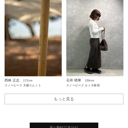
西林 正志
石井 晴華
172cm
159cm
スノーピーク 大阪りんくう
スノーピーク ルミネ新宿
もっと見る