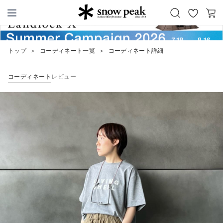
お
カ
Snow Peak
気
ー
に
ト
トップ
＞
コーディネート一覧
＞
コーディネート詳細
入
り
コーディネート
レビュー