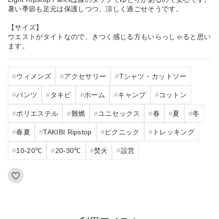
暑い季節も足元は保護しつつ、涼しく過ごせそうです。
【サイズ】
ウエストがタイトなので、きつく感じる方もいらっしゃると思い
ます。
ウィメンズ
アクセサリー
Tシャツ・カットソー
パンツ
タキビ
ホーム
キャンプ
コットン
ポリエステル
難燃
ユニセックス
春
夏
冬
春夏
TAKIBI Ripstop
ピクニック
トレッキング
10‐20℃
20‐30℃
焚火
設営