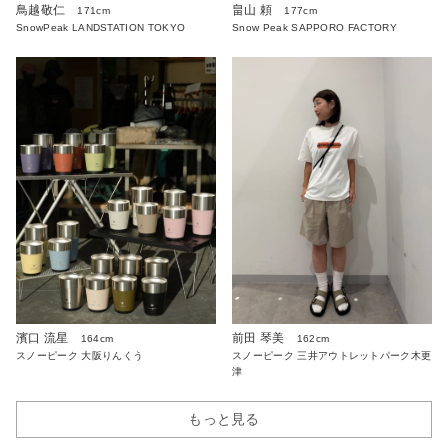
鳥越敬仁
畠山 頼
171cm
177cm
SnowPeak LANDSTATION TOKYO
Snow Peak SAPPORO FACTORY
濱口 流星
前田 琴美
164cm
162cm
スノーピーク 大阪りんくう
スノーピーク 三井アウトレットパーク木更
津
もっと見る