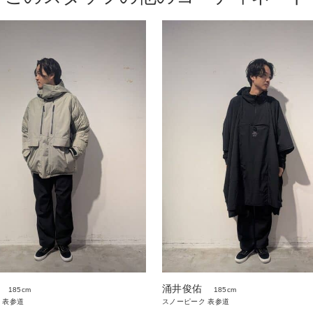
涌井俊佑
185cm
185cm
 表参道
スノーピーク 表参道