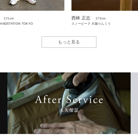
西林 正志
171cm
172cm
LANDSTATION TOKYO
スノーピーク 大阪りんくう
もっと見る