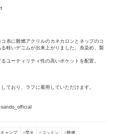
rt
ヨコ糸に難燃アクリルのカネカロンとネップのコ
ある軽いデニムが出来上がりました。糸染め、製
するユーティリティ性の高いポケットを配置。
りしており、ラフに着用していただけます。
ando_official
キャンプ
焚火
コットン
難燃