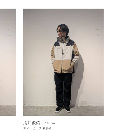
涌井俊佑
185cm
スノーピーク 表参道