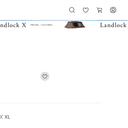
お
カ
気
ー
に
ト
入
り
 XL