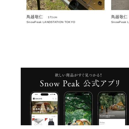
鳥越敬仁
鳥越敬仁
171cm
SnowPeak LANDSTATION TOKYO
SnowPeak 