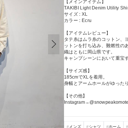
【メインアイテム】
TAKIBI Light Denim Utility Shi
サイズ : XL
カラー : Ecru
【アイテムレビュー】
タテ糸はムラ糸のコットン、
ットンを打ち込み、難燃性の
織はともに岡山県です。
キャンプシーンにおいて重宝
【サイズ感】
185cmでXLを着用。
身幅とアームホールがゆった
【その他】
Instagram→@snowpeakomotes
メンズ
シャツ
ホーム