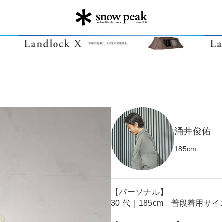
涌井俊佑
185
cm
【パーソナル】
30 代｜185cm｜普段着用サイズ