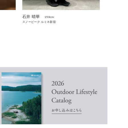
石井 晴華
159cm
スノーピーク ルミネ新宿