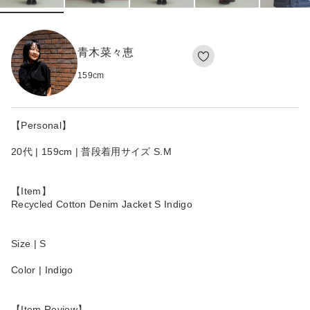
青木菜々恵
159
cm
【Personal】
20代 | 159cm | 普段着用サイズ S.M
【Item】
Recycled Cotton Denim Jacket S Indigo
Size | S
Color | Indigo
【Item Review】