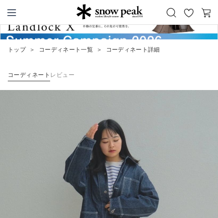
お
カ
Snow Peak
気
ー
に
ト
トップ
＞
コーディネート一覧
＞
コーディネート詳細
入
り
コーディネート
レビュー