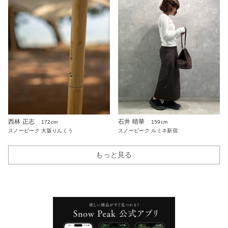
西林 正志
石井 晴華
172cm
159cm
スノーピーク 大阪りんくう
スノーピーク ルミネ新宿
もっと見る