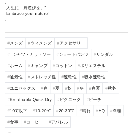
.
"人生に、野遊びを。"
"Embrace your nature"
.
...
メンズ
ウィメンズ
アクセサリー
Tシャツ・カットソー
ショートパンツ
サンダル
ホーム
キャンプ
コットン
ポリエステル
通気性
ストレッチ性
速乾性
吸水速乾性
ユニセックス
春
夏
秋
冬
春夏
秋冬
Breathable Quick Dry
ピクニック
ビーチ
10℃以下
10‐20℃
20‐30℃
晴れ
HQ
料理
食事
コーヒー
アパレル