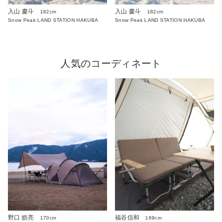
入山 慶斗
入山 慶斗
182cm
182cm
Snow Peak LAND STATION HAKUBA
Snow Peak LAND STATION HAKUBA
人気のコーディネート
野口 皓亮
福谷信和
170cm
169cm