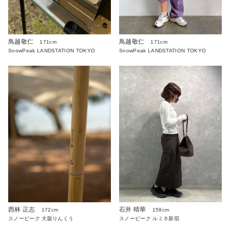
鳥越敬仁
鳥越敬仁
171cm
171cm
SnowPeak LANDSTATION TOKYO
SnowPeak LANDSTATION TOKYO
西林 正志
石井 晴華
172cm
159cm
スノーピーク 大阪りんくう
スノーピーク ルミネ新宿