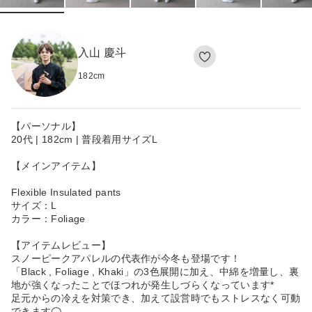
入山 慶斗
182
cm
【パーソナル】
20代 | 182cm | 普段着用サイズL
【メインアイテム】
Flexible Insulated pants
サイズ：L
カラー：Foliage
【アイテムレビュー】
スノーピークアパレルの代表作が今冬も登場です！
「Black , Foliage , Khaki」の3色展開に加え、中綿を増量し、裏
地が強くなったことでほつれが発生しづらくなっています*
足元からの冷えを対策でき、加えて設営時でもストレスなく可動
できます◯