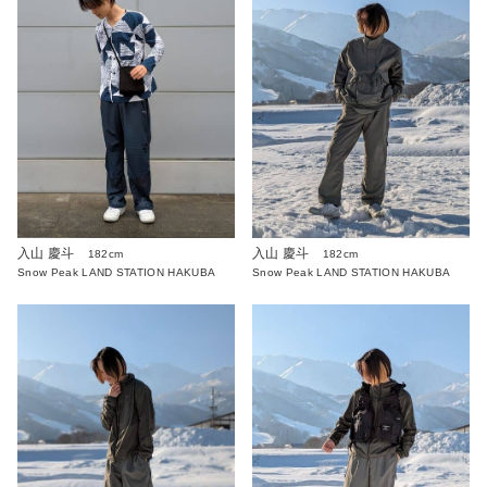
入山 慶斗
入山 慶斗
182cm
182cm
Snow Peak LAND STATION HAKUBA
Snow Peak LAND STATION HAKUBA