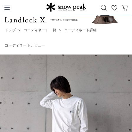
お
カ
Snow Peak
気
ー
に
ト
トップ
＞
コーディネート一覧
＞
コーディネート詳細
入
り
コーディネート
レビュー