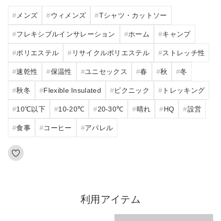
メンズ
ウィメンズ
Tシャツ・カットソー
フレキシブルインサレーション
ホーム
キャンプ
ポリエステル
リサイクルポリエステル
ストレッチ性
速乾性
保温性
ユニセックス
春
秋
冬
秋冬
Flexible Insulated
ピクニック
トレッキング
10℃以下
10‐20℃
20‐30℃
晴れ
HQ
設営
食事
コーヒー
アパレル
利用アイテム