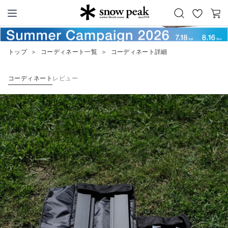
お
カ
Snow Peak
気
ー
に
ト
トップ
＞
コーディネート一覧
＞
コーディネート詳細
入
り
コーディネート
レビュー