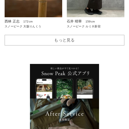
西林 正志
石井 晴華
172cm
159cm
スノーピーク 大阪りんくう
スノーピーク ルミネ新宿
もっと見る