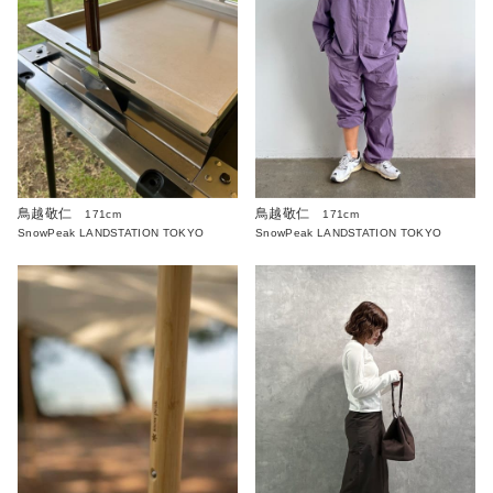
鳥越敬仁
鳥越敬仁
171cm
171cm
SnowPeak LANDSTATION TOKYO
SnowPeak LANDSTATION TOKYO