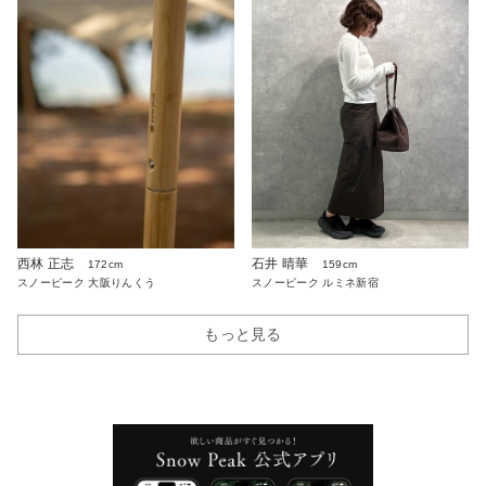
西林 正志
石井 晴華
172cm
159cm
スノーピーク 大阪りんくう
スノーピーク ルミネ新宿
もっと見る