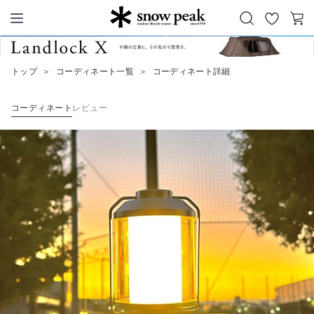
お
カ
Snow Peak
気
ー
に
ト
トップ
＞
コーディネート一覧
＞
コーディネート詳細
入
り
コーディネート
レビュー