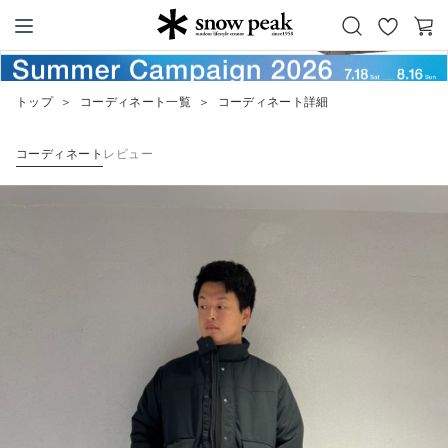
お
カ
Snow Peak
気
ー
に
ト
トップ
＞
コーディネート一覧
＞
コーディネート詳細
入
り
コーディネート
レビュー