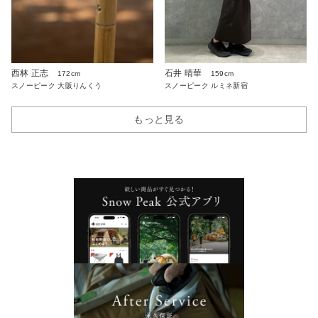
西林 正志
石井 晴華
172cm
159cm
スノーピーク 大阪りんくう
スノーピーク ルミネ新宿
もっと見る