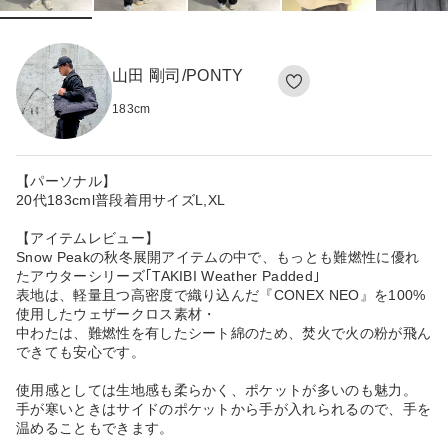
山田 剛司/PONTY
183
cm
【パーソナル】
20代183cml普段着用サイズL,XL
【アイテムレビュー】
Snow Peakの秋冬展開アイテムの中で、もっとも難燃性に優れ
たアウターシリーズ｢TAKIBI Weather Padded｣
表地は、軽量且つ高密度で織り込んだ『CONEX NEO』を100%
使用したウェザークロス素材・
中わたは、難燃性を有したシート綿のため、焚火で火の粉が飛ん
できても安心です。
使用感としては生地感も柔らかく、ポケットが多いのも魅力。
手が寒いときはサイドのポケットから手が入れられるので、手を
温めることもできます。