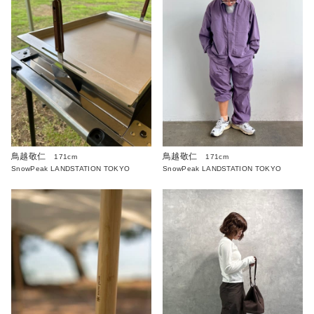
鳥越敬仁
鳥越敬仁
171cm
171cm
SnowPeak LANDSTATION TOKYO
SnowPeak LANDSTATION TOKYO