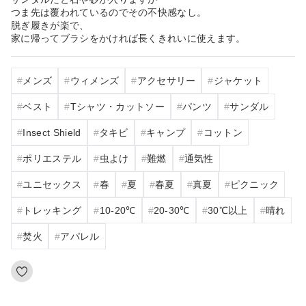
つま先は覆われているのでその不快感なし。
脱ぎ履きが楽で、
家に帰ってブラシをかければ長くきれいに使えます。
メンズ
ウィメンズ
アクセサリー
ジャケット
ベスト
Tシャツ・カットソー
パンツ
サンダル
Insect Shield
タキビ
キャンプ
コットン
ポリエステル
虫よけ
難燃
通気性
ユニセックス
春
夏
春夏
真夏
ピクニック
トレッキング
10‐20℃
20‐30℃
30℃以上
晴れ
焚火
アパレル