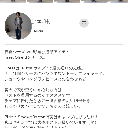
沢本明莉
160
cm
春夏シーズンの野遊び必須アイテム
Inset Shieldシリーズ。
Dressは160cm サイズ2で脛の辺りの丈感。
今回は同シリーズのパンツでワントーンでレイヤード。
ショーツやロングワンピースとの合わせも◎
焚火で穴が空くのが心配な方は、
ベストを着用するのがオススメです！
チェアに掛けたときに一番面積の広い胴部分を
しっかりカバーしつつ、ちゃんと涼しい。
Birken StockのBostonは実はキャンプにぴったり！
私はキャンプでは大体ボストン履いています（笑）
サンダルだと石や砂が入りますが