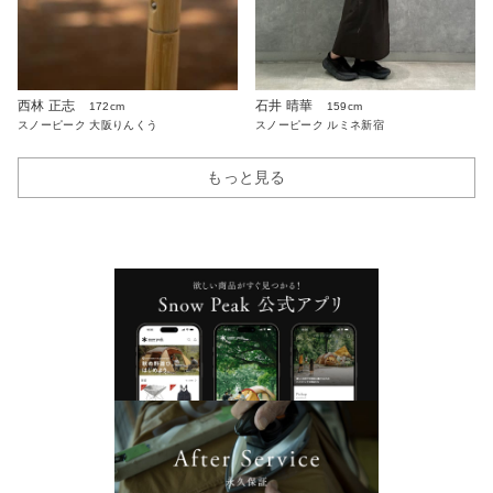
西林 正志
石井 晴華
172cm
159cm
スノーピーク 大阪りんくう
スノーピーク ルミネ新宿
もっと見る