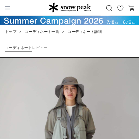
お
カ
Snow Peak
気
ー
に
ト
トップ
＞
コーディネート一覧
＞
コーディネート詳細
入
り
コーディネート
レビュー