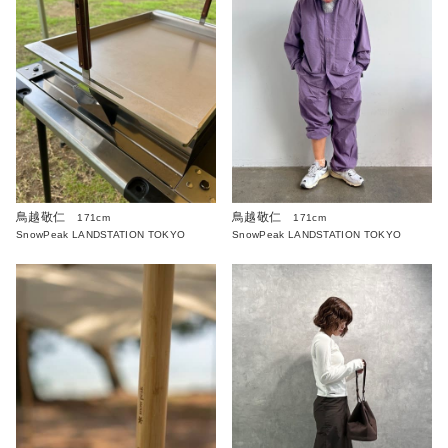
鳥越敬仁
鳥越敬仁
171cm
171cm
SnowPeak LANDSTATION TOKYO
SnowPeak LANDSTATION TOKYO