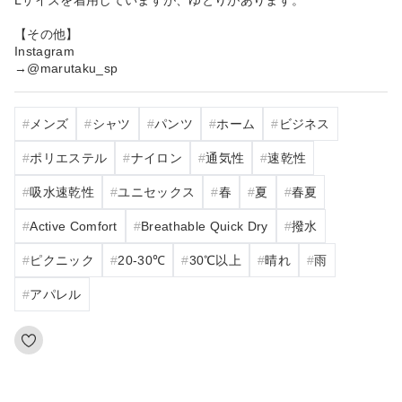
Lサイズを着用していますが、ゆとりがあります。
【その他】
Instagram
→@marutaku_sp
メンズ
シャツ
パンツ
ホーム
ビジネス
ポリエステル
ナイロン
通気性
速乾性
吸水速乾性
ユニセックス
春
夏
春夏
Active Comfort
Breathable Quick Dry
撥水
ピクニック
20‐30℃
30℃以上
晴れ
雨
アパレル