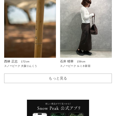
西林 正志
石井 晴華
172cm
159cm
スノーピーク 大阪りんくう
スノーピーク ルミネ新宿
もっと見る