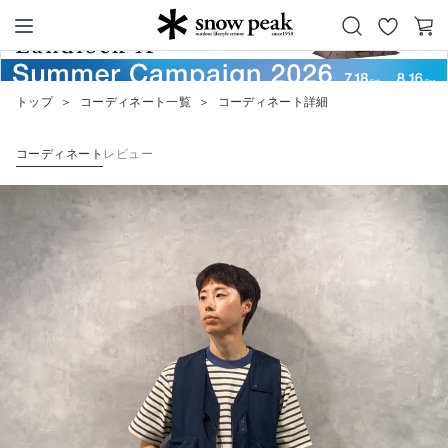
お
カ
Snow Peak
気
ー
に
ト
トップ
＞
コーディネート一覧
＞
コーディネート詳細
入
り
コーディネート
レビュー