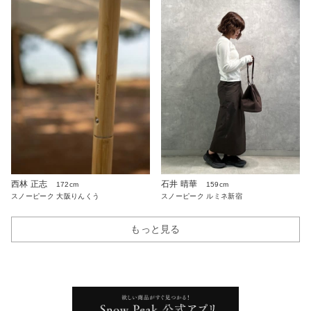
西林 正志
石井 晴華
172cm
159cm
スノーピーク 大阪りんくう
スノーピーク ルミネ新宿
もっと見る