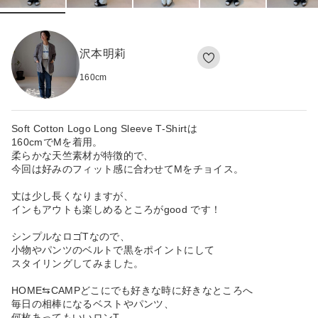
沢本明莉
160
cm
Soft Cotton Logo Long Sleeve T-Shirtは
160cmでMを着用。
柔らかな天竺素材が特徴的で、
今回は好みのフィット感に合わせてMをチョイス。
丈は少し長くなりますが、
インもアウトも楽しめるところがgood です！
シンプルなロゴTなので、
小物やパンツのベルトで黒をポイントにして
スタイリングしてみました。
HOME⇆CAMPどこにでも好きな時に好きなところへ
毎日の相棒になるベストやパンツ、
何枚あってもいいロンT。