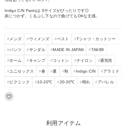
Indigo C/N Pantsは Sサイズがぴったりです◎
床につかず、くるぶし下なので曲げてもOKな丈感。
メンズ
ウィメンズ
ベスト
Tシャツ・カットソー
パンツ
サンダル
MADE IN JAPAN
TAKIBI
ホーム
キャンプ
コットン
ナイロン
通気性
ユニセックス
春
夏
秋
Indigo C/N
アラミド
ピクニック
10‐20℃
20‐30℃
晴れ
アパレル
利用アイテム