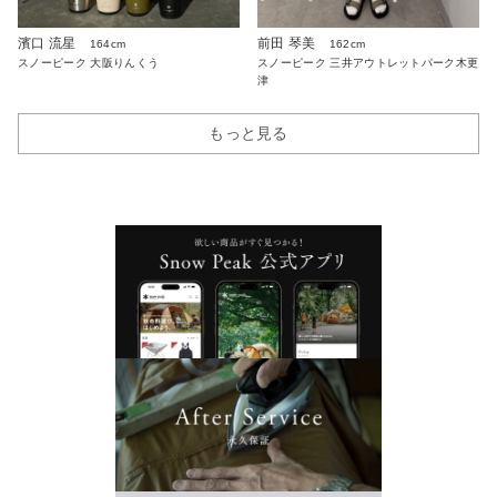
濱口 流星
前田 琴美
164cm
162cm
スノーピーク 大阪りんくう
スノーピーク 三井アウトレットパーク木更
津
もっと見る