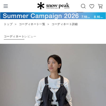
お
カ
Snow Peak
気
ー
に
ト
トップ
＞
コーディネート一覧
＞
コーディネート詳細
入
り
コーディネート
レビュー