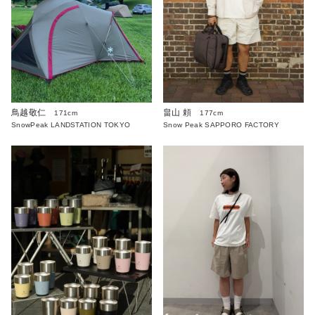
鳥越敬仁
畠山 頼
171cm
177cm
SnowPeak LANDSTATION TOKYO
Snow Peak SAPPORO FACTORY