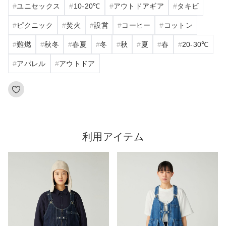
ユニセックス
10‐20℃
アウトドアギア
タキビ
ピクニック
焚火
設営
コーヒー
コットン
難燃
秋冬
春夏
冬
秋
夏
春
20‐30℃
アパレル
アウトドア
利用アイテム