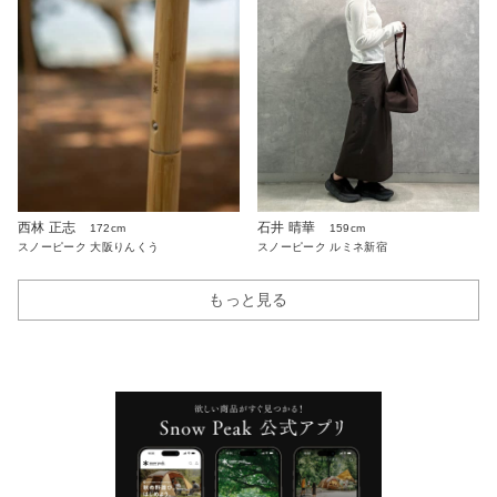
西林 正志
石井 晴華
172cm
159cm
スノーピーク 大阪りんくう
スノーピーク ルミネ新宿
もっと見る