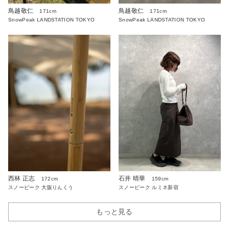
鳥越敬仁
鳥越敬仁
171cm
171cm
SnowPeak LANDSTATION TOKYO
SnowPeak LANDSTATION TOKYO
西林 正志
石井 晴華
172cm
159cm
スノーピーク 大阪りんくう
スノーピーク ルミネ新宿
もっと見る