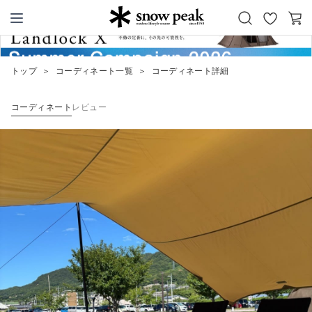
お
カ
Snow Peak
気
ー
に
ト
トップ
＞
コーディネート一覧
＞
コーディネート詳細
入
り
コーディネート
レビュー