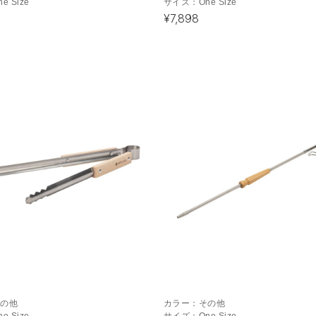
ne Size
サイズ：
One Size
¥7,898
その他
カラー：
その他