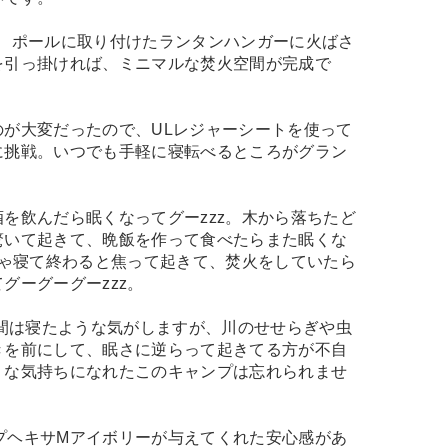
し、ポールに取り付けたランタンハンガーに火ばさ
を引っ掛ければ、ミニマルな焚火空間が完成で
のが大変だったので、ULレジャーシートを使って
に挑戦。いつでも手軽に寝転べるところがグラン
。
を飲んだら眠くなってグーzzz。木から落ちたど
驚いて起きて、晩飯を作って食べたらまた眠くな
じゃ寝て終わると焦って起きて、焚火をしていたら
グーグーグーzzz。
時間は寝たような気がしますが、川のせせらぎや虫
きを前にして、眠さに逆らって起きてる方が不自
うな気持ちになれたこのキャンプは忘れられませ
タープヘキサMアイボリーが与えてくれた安心感があ