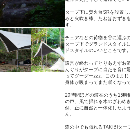
タープ下に焚火台SRを設置
みと火吹き棒、たねほおずき
す。
チェアなどの荷物を谷に運ぶ
タープ下でグランドスタイル
ドスタイルのいいところです
設営が終わってとりあえずお酒
んぐりがタープに当たる音に
ってグーグーzzz。このまま
身体が暖まってまた眠くなって
20時間ほどの滞在のうち15
の声、風で揺れる木のざわめ
然。正に自然と一体化したよ
ん。
森の中でも張れるTAKIBI