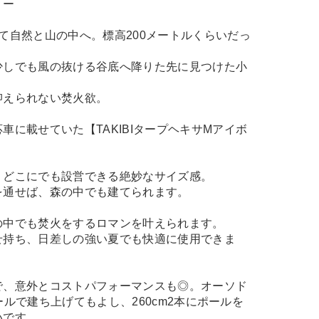
リー
て自然と山の中へ。標高200メートルくらいだっ
少しでも風の抜ける谷底へ降りた先に見つけた小
抑えられない焚火欲。
車に載せていた【TAKIBIタープヘキサMアイボ
、どこにでも設営できる絶妙なサイズ感。
を通せば、森の中でも建てられます。
の中でも焚火をするロマンを叶えられます。
せ持ち、日差しの強い夏でも快適に使用できま
で、意外とコストパフォーマンスも◎。オーソド
ポールで建ち上げてもよし、260cm2本にポールを
いです。