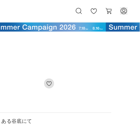
お
カ
気
ー
に
ト
入
り
、ある谷底にて