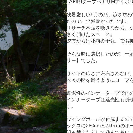
TAKIBIタープヘキサMアイボ
残暑厳しい9月の頭、涼を求め
たので、全然暑かったです。
リサーチ不足を嘆きながら、
さく開けたスペース。
夕方からは小雨の予報。でも
そんな時に選択したのが、一応
リー】でした。
サイトの広さに左右されない
木々の間を縫うようにロープ
難燃性のインナータープで雨
インナータープは遮光性も併
す。
ウイングポールが付属するの
ックスに280cmと240cmの
組み替えたりして遊んでもい