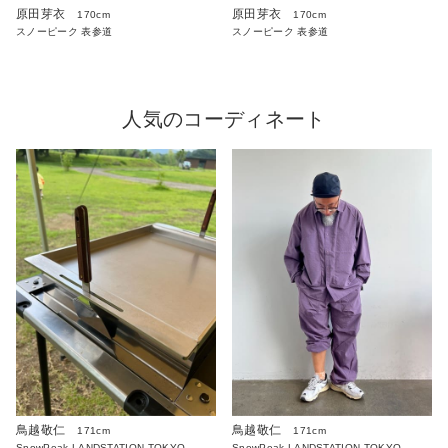
原田芽衣
原田芽衣
170cm
170cm
スノーピーク 表参道
スノーピーク 表参道
人気のコーディネート
鳥越敬仁
鳥越敬仁
171cm
171cm
SnowPeak LANDSTATION TOKYO
SnowPeak LANDSTATION TOKYO