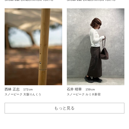
西林 正志
石井 晴華
172cm
159cm
スノーピーク 大阪りんくう
スノーピーク ルミネ新宿
もっと見る