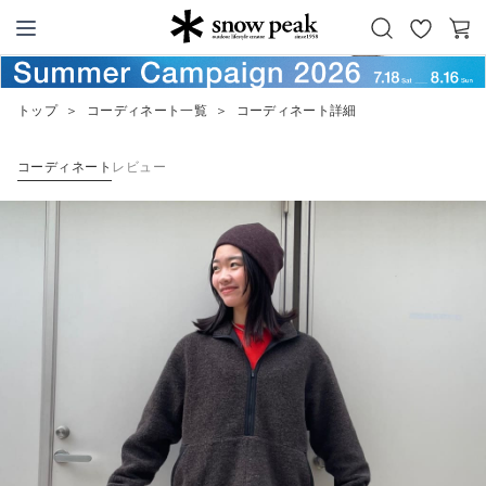
お
カ
Snow Peak
気
ー
に
ト
トップ
＞
コーディネート一覧
＞
コーディネート詳細
入
り
コーディネート
レビュー