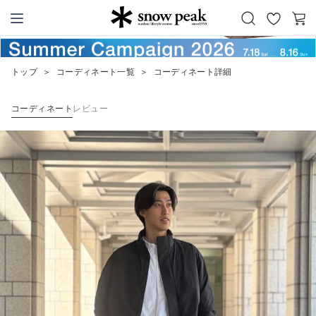
お
カ
Snow Peak
気
ー
に
ト
トップ
＞
コーディネート一覧
＞
コーディネート詳細
入
り
コーディネート
レビュー