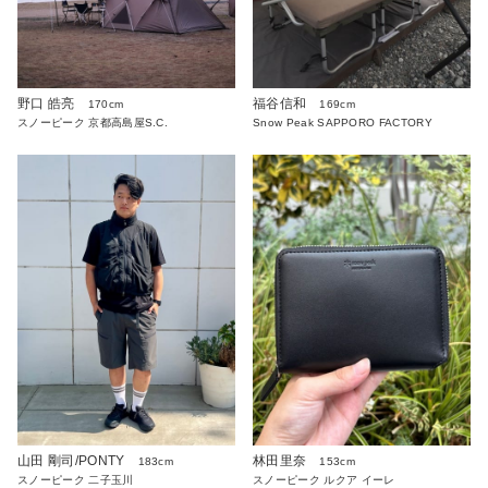
野口 皓亮
福谷信和
170cm
169cm
スノーピーク 京都高島屋S.C.
Snow Peak SAPPORO FACTORY
山田 剛司/PONTY
林田里奈
183cm
153cm
スノーピーク 二子玉川
スノーピーク ルクア イーレ