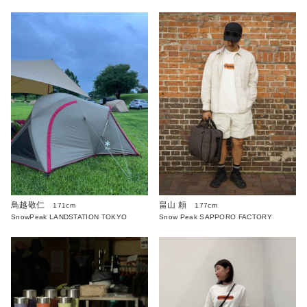
鳥越敬仁
畠山 頼
171cm
177cm
SnowPeak LANDSTATION TOKYO
Snow Peak SAPPORO FACTORY