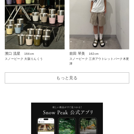
濱口 流星
前田 琴美
164cm
162cm
スノーピーク 大阪りんくう
スノーピーク 三井アウトレットパーク木更
津
もっと見る