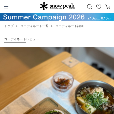
お
カ
Snow Peak
気
ー
に
ト
トップ
＞
コーディネート一覧
＞
コーディネート詳細
入
り
コーディネート
レビュー