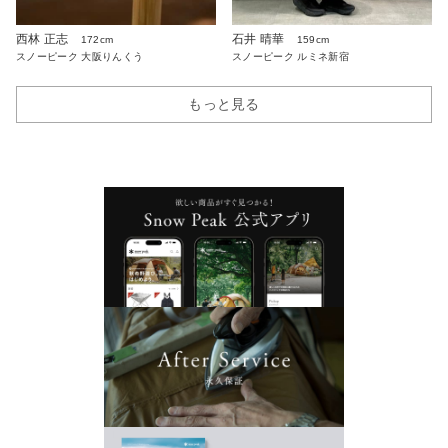
西林 正志
石井 晴華
172cm
159cm
スノーピーク 大阪りんくう
スノーピーク ルミネ新宿
もっと見る