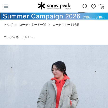
お
カ
Snow Peak
気
ー
に
ト
トップ
＞
コーディネート一覧
＞
コーディネート詳細
入
り
コーディネート
レビュー