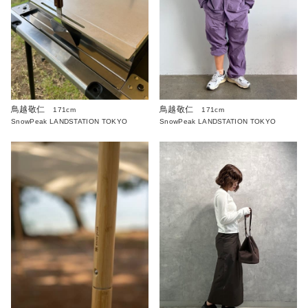
鳥越敬仁
鳥越敬仁
171cm
171cm
SnowPeak LANDSTATION TOKYO
SnowPeak LANDSTATION TOKYO