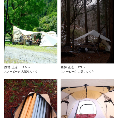
西林 正志
西林 正志
172cm
172cm
スノーピーク 大阪りんくう
スノーピーク 大阪りんくう