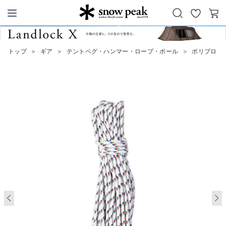
お
カ
Snow Peak
気
ー
に
ト
トップ
＞
ギア
＞
テントペグ・ハンマー・ロープ・ポール
＞
ポリプロロープ
入
り