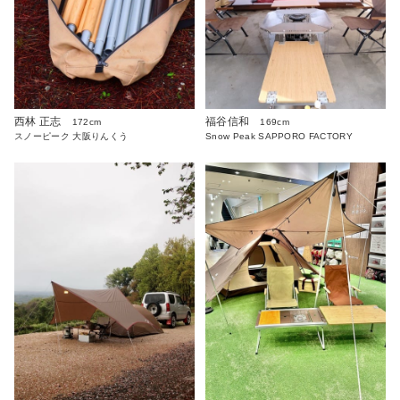
西林 正志
福谷信和
172cm
169cm
スノーピーク 大阪りんくう
Snow Peak SAPPORO FACTORY