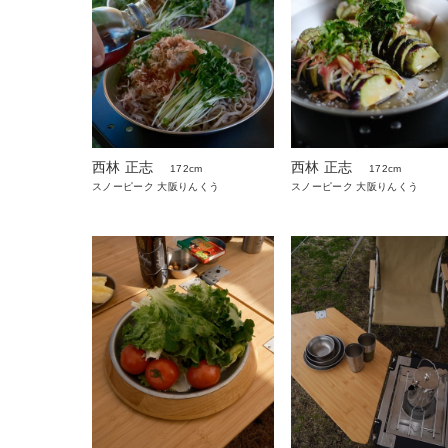
西林 正志
西林 正志
172cm
172cm
スノーピーク 大阪りんくう
スノーピーク 大阪りんくう