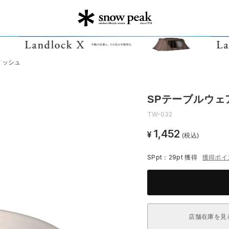
ィッシュ
SPテーブルウェ
TW-032
1,452
¥
(税込)
SPpt：29pt
獲得
獲得ポイ
店舗在庫を見