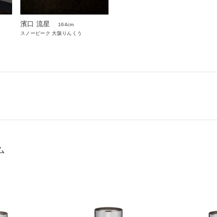
濱口 流星
164cm
スノーピーク 大阪りんくう
ム