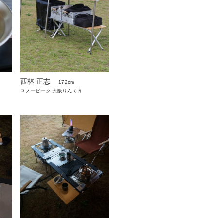
西林 正志
172cm
スノーピーク 大阪りんくう