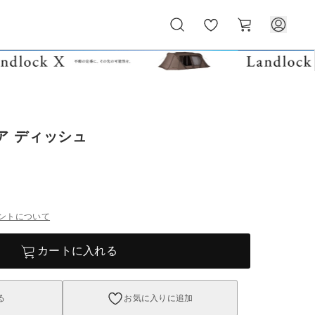
お
カ
気
ー
に
ト
入
り
ア ディッシュ
ントについて
カートに入れる
る
お気に入りに追加