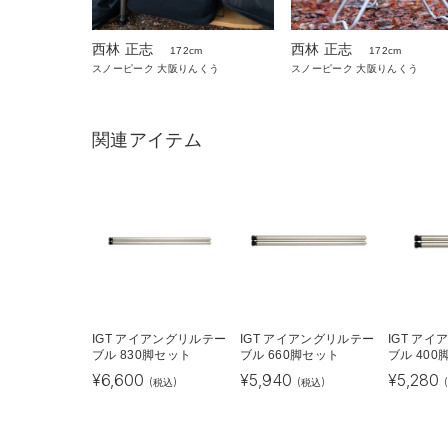
西林 正志
西林 正志
172cm
172cm
スノーピーク 大阪りんくう
スノーピーク 大阪りんくう
関連アイテム
IGT アイアングリルテー
IGT アイアングリルテー
IGT ア
ブル 830脚セット
ブル 660脚セット
ブル 400
¥
6,600
¥
5,940
¥
5,280
(税込)
(税込)