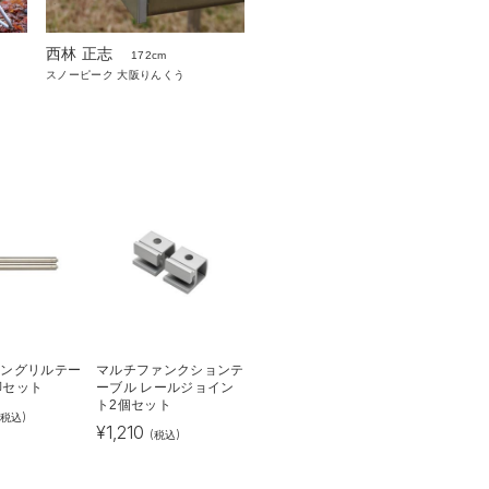
西林 正志
172cm
スノーピーク 大阪りんくう
イアングリルテー
マルチファンクションテ
脚セット
ーブル レールジョイン
ト2個セット
(税込)
¥
1,210
(税込)