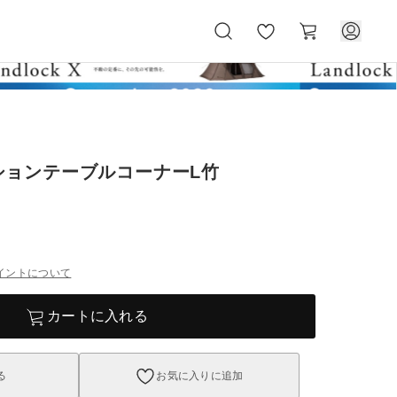
お
カ
気
ー
に
ト
入
り
ションテーブルコーナーL竹
イントについて
カートに入れる
る
お気に入りに追加