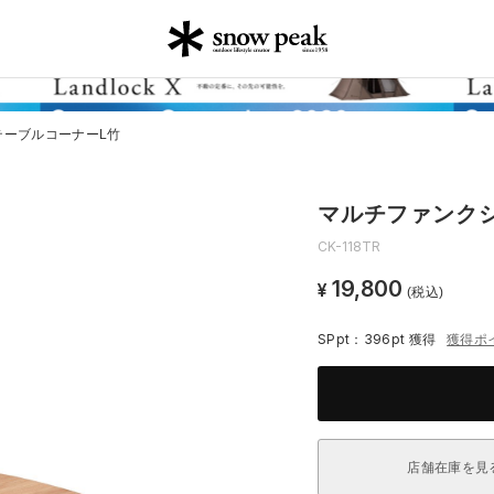
テーブルコーナーL竹
マルチファンク
CK-118TR
19,800
¥
(税込)
SPpt：396pt
獲得
獲得ポ
店舗在庫を見