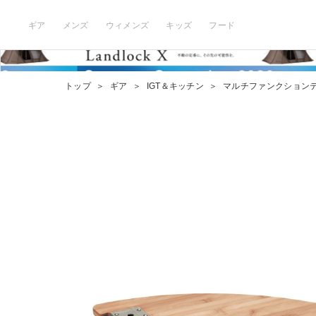
ギア
メンズ
ウィメンズ
キッズ
フード
トップ
＞
ギア
＞
IGT＆キッチン
＞
マルチファンクション