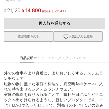
TW-271-GY
21,120
14,800
¥
¥
(税込)
｜ 29%OFF
再入荷を通知する
店舗在庫を見る
お気に入りに追加
商品説明
サイズ・スペック
スタッフレビュー
外での食事をより身近に、よりおいしくするシステムラ
ンチウェア
磁器の器に盛った家庭の料理を、真空断熱のケースに入
れて持ち出せるシステムランチウェア。
家庭の導線を取り入れることで、晴れた日にふとピクニ
ックへ出かけられるような、新しいプロダクトです。ト
バチMが3つ入ったセットで、別売りのトバチSとの組み