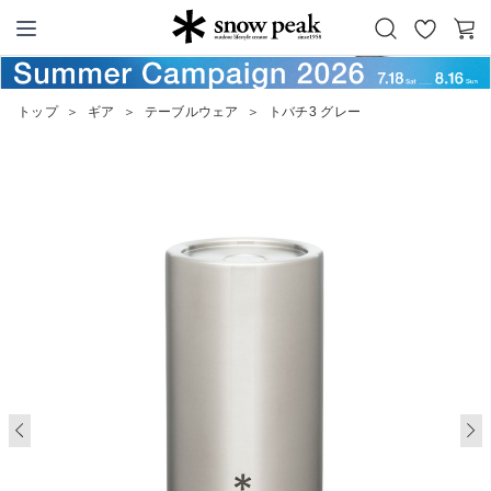
お
カ
Snow Peak
気
ー
に
ト
トップ
＞
ギア
＞
テーブルウェア
＞
トバチ3 グレー
入
り