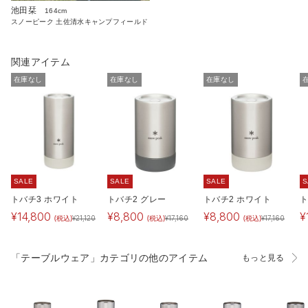
池田栞
164cm
スノーピーク 土佐清水キャンプフィールド
関連アイテム
在庫なし
在庫なし
在庫なし
SALE
SALE
SALE
S
トバチ3 ホワイト
トバチ2 グレー
トバチ2 ホワイト
ト
¥
14,800
¥
8,800
¥
8,800
¥
(税込)
(税込)
(税込)
¥
21,120
¥
17,160
¥
17,160
「テーブルウェア」カテゴリの他のアイテム
もっと見る