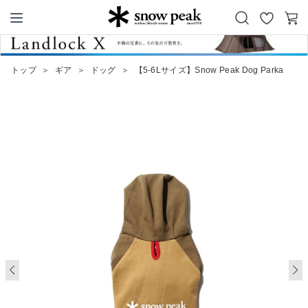
お
カ
Snow Peak
気
ー
に
ト
トップ
＞
ギア
＞
ドッグ
＞
【5-6Lサイズ】Snow Peak Dog Parka
入
り