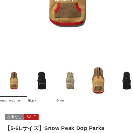
Amenitydome
Black
Olive
在庫なし
SALE
【5-6Lサイズ】Snow Peak Dog Parka