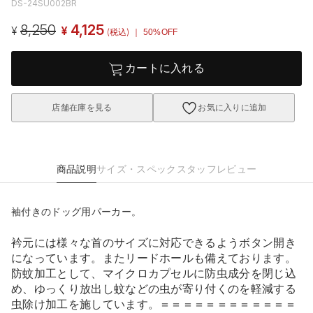
DS-24SU002BR
8,250
4,125
¥
¥
(税込)
｜ 50%OFF
カートに入れる
店舗在庫を見る
お気に入りに追加
商品説明
サイズ・スペック
スタッフレビュー
袖付きのドッグ用パーカー。
衿元には様々な首のサイズに対応できるようボタン開き
になっています。またリードホールも備えております。
防蚊加工として、マイクロカプセルに防虫成分を閉じ込
め、ゆっくり放出し蚊などの虫が寄り付くのを軽減する
虫除け加工を施しています。＝＝＝＝＝＝＝＝＝＝＝＝