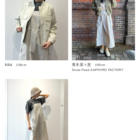
kika
青木菜々恵
158cm
159cm
Snow Peak SAPPORO FACTORY