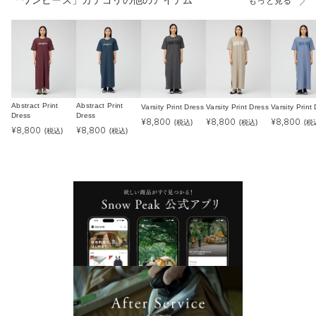
「ワンピース」カテゴリの他のアイテム
もっと見る
Abstract Print
Abstract Print
Varsity Print Dress
Varsity Print Dress
Varsity Print
Dress
Dress
¥
8,800
¥
8,800
¥
8,800
(税込)
(税込)
(税
¥
8,800
¥
8,800
(税込)
(税込)