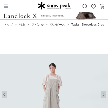
お
カ
Snow Peak
気
ー
に
ト
トップ
＞
特集
＞
アパレル
＞
ワンピース
＞
Taslan Sleeveless Dress
入
り