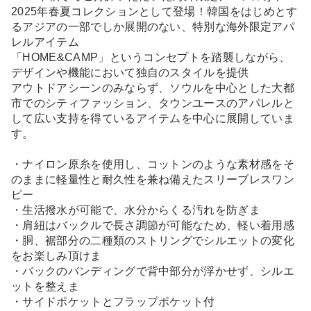
2025年春夏コレクションとして登場！韓国をはじめとす
るアジアの一部でしか展開のない、特別な海外限定アパ
レルアイテム
「HOME&CAMP」というコンセプトを踏襲しながら、
デザインや機能において独自のスタイルを提供
アウトドアシーンのみならず、ソウルを中心とした大都
市でのシティファッション、タウンユースのアパレルと
して広い支持を得ているアイテムを中心に展開していま
す。
・ナイロン原糸を使用し、コットンのような素材感をそ
のままに軽量性と耐久性を兼ね備えたスリーブレスワン
ピー
・生活撥水が可能で、水分からくる汚れを防ぎま
・肩紐はバックルで長さ調節が可能なため、軽い着用感
・胴、裾部分の二種類のストリングでシルエットの変化
をお楽しみ頂けま
・バックのバンディングで背中部分が浮かせず、シルエ
ットを整えま
・サイドポケットとフラップポケット付