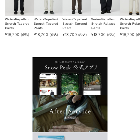
Water-Repellent
Water-Repellent
Water-Repellent
Water-Repellent
Water-Repell
Stretch Tapered
Stretch Tapered
Stretch Tapered
Stretch Relaxed
Stretch Rela
Pants
Pants
Pants
Pants
Pants
¥
18,700
¥
18,700
¥
18,700
¥
18,700
¥
18,700
(税込)
(税込)
(税込)
(税込)
(税