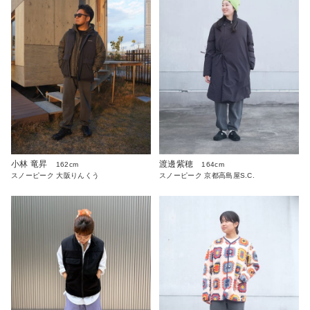
小林 竜昇
渡邊紫穂
162cm
164cm
スノーピーク 大阪りんくう
スノーピーク 京都高島屋S.C.