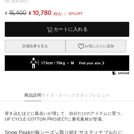
PA-25AU003
15,400
10,780
¥
¥
(税込)
｜ 30%OFF
カートに入れる
店舗在庫を見る
お気に入りに追加
173cm / 70kg
M
Find your size
商品説明
サイズ・スペック
スタッフレビュー
穿き込むほどに風合いが増して、自分だけのアイテムに育つ。
UP CYCLE COTTON PROJECTに裏毛素材が登場。
Snow Peakが毎シーズン取り組むサスティナブルなに、