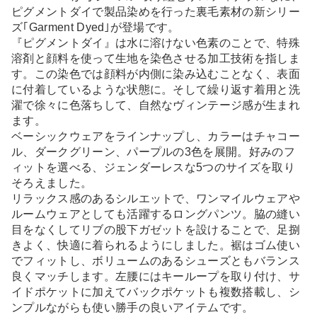
ピグメントダイで製品染めを行った裏毛素材の新シリー
ズ｢Garment Dyed｣が登場です。
『ピグメントダイ』は水に溶けない色素のことで、特殊
溶剤と顔料を使って生地を染色させる加工技術を指しま
す。この染色では顔料が内側に染み込むことなく、表面
に付着しているような状態に。そして繰り返す着用と洗
濯で徐々に色落ちして、自然なヴィンテージ感が生まれ
ます。
ベーシックウェアをラインナップし、カラーはチャコー
ル、ダークグリーン、パープルの3色を展開。好みのフ
ィットを選べる、ジェンダーレスな5つのサイズを取り
そろえました。
リラックス感のあるシルエットで、ワンマイルウェアや
ルームウェアとしても活躍するロングパンツ。脇の縫い
目をなくしてリブの股下ガゼットを設けることで、足捌
きよく、快適に着られるようにしました。裾はゴム使い
でフィットし、ボリュームのあるシューズともバランス
良くマッチします。左腰にはキーループを取り付け、サ
イドポケットに加えてバックポケットも複数搭載し、シ
ンプルながらも使い勝手の良いアイテムです。