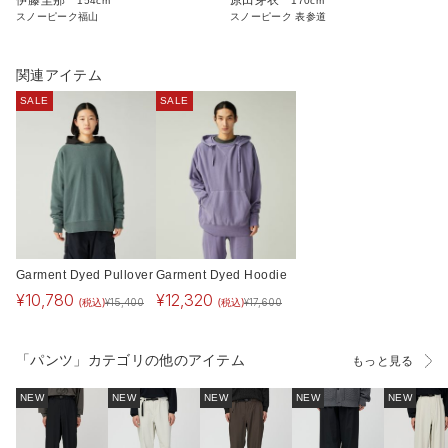
原田芽衣
154cm
170cm
スノーピーク福山
スノーピーク 表参道
関連アイテム
SALE
SALE
Garment Dyed Pullover
Garment Dyed Hoodie
¥
10,780
¥
12,320
(税込)
(税込)
¥
15,400
¥
17,600
「パンツ」カテゴリの他のアイテム
もっと見る
NEW
NEW
NEW
NEW
NEW