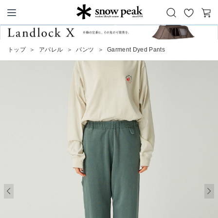
お
カ
Snow Peak
気
ー
に
ト
トップ
＞
アパレル
＞
パンツ
＞
Garment Dyed Pants
入
り