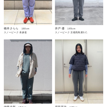
橋本さらら
井戸 優
160cm
165cm
スノーピーク 表参道
スノーピーク 京都高島屋S.C.
伊藤圭那