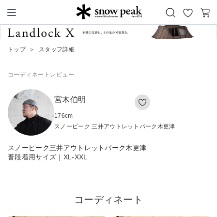
お
カ
Snow Peak
気
ー
に
ト
トップ
＞
スタッフ詳細
入
り
コーディネート
レビュー
宮木伯明
176
cm
スノーピーク 三井アウトレットパーク木更津
スノーピーク三井アウトレットパーク木更津
普段着用サイズ｜XL-XXL
コーディネート