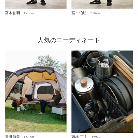
宮木伯明
宮木伯明
176cm
176cm
人気のコーディネート
泉田詩音
西林 正志
152cm
172cm