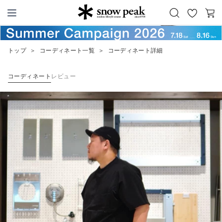
お
カ
Snow Peak
気
ー
に
ト
トップ
＞
コーディネート一覧
＞
コーディネート詳細
入
り
コーディネート
レビュー