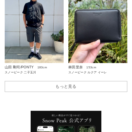
山田 剛司/PONTY
林田里奈
183cm
153cm
スノーピーク 二子玉川
スノーピーク ルクア イーレ
もっと見る