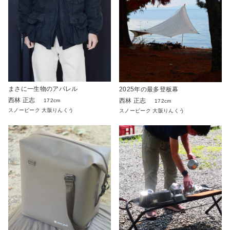
まさに一生物のアパレル
2025年の最多登板幕
西林 正志
西林 正志
172cm
172cm
スノーピーク 大阪りんくう
スノーピーク 大阪りんくう