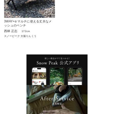
3WAY+α マルチに使える丈夫なメ
ッシュのベンチ
西林 正志
172cm
スノーピーク 大阪りんくう