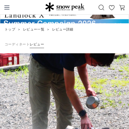
お
カ
Snow Peak
気
ー
に
ト
トップ
＞
レビュー一覧
＞
レビュー詳細
入
り
コーディネート
レビュー