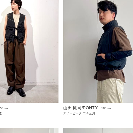
山田 剛司/PONTY
158cm
183cm
道
スノーピーク 二子玉川