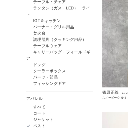
テーブル・チェア
ランタン（ガス・LED）・ライ
ト
IGT＆キッチン
バーナー・グリル用品
焚火台
調理器具（クッキング用品）
テーブルウェア
キャリーバッグ・フィールドギ
ア
ドッグ
クーラーボックス
パーツ・部品
フィッシングギア
篠原正義
170
スノーピーク ルミ
アパレル
すべて
コート
ジャケット
ベスト