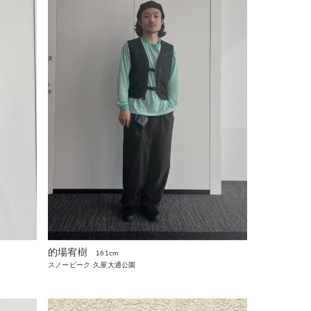
的場宥樹
161cm
スノーピーク 久屋大通公園