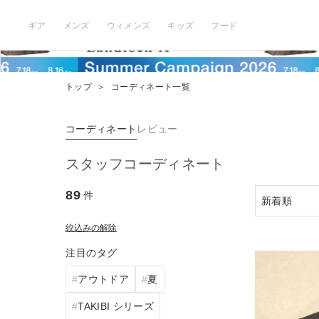
ギア
メンズ
ウィメンズ
キッズ
フード
トップ
＞
コーディネート一覧
コーディネート
レビュー
スタッフコーディネート
89
件
絞込みの解除
注目のタグ
アウトドア
夏
TAKIBI シリーズ