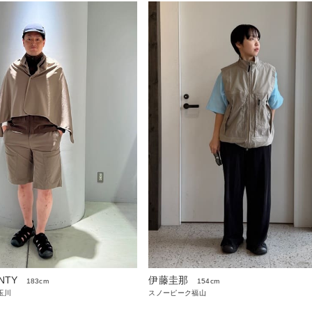
NTY
伊藤圭那
183cm
154cm
玉川
スノーピーク福山