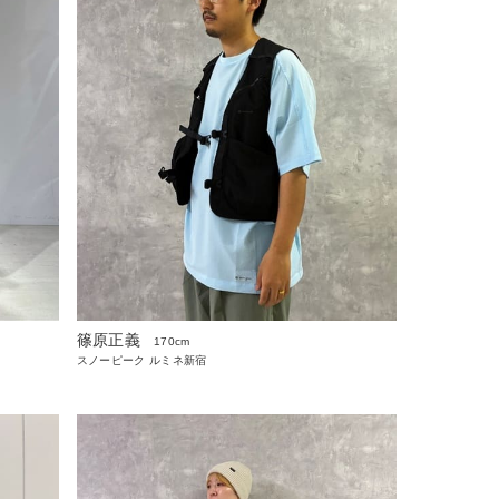
篠原正義
170cm
スノーピーク ルミネ新宿