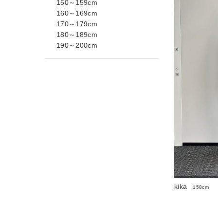
150～159cm
160～169cm
170～179cm
180～189cm
190～200cm
kika
158cm