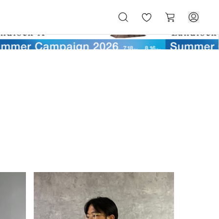
お
カ
気
ー
に
ト
入
り