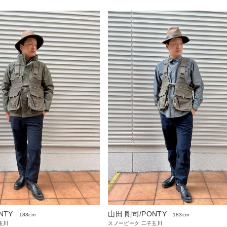
NTY
山田 剛司/PONTY
183cm
183cm
玉川
スノーピーク 二子玉川