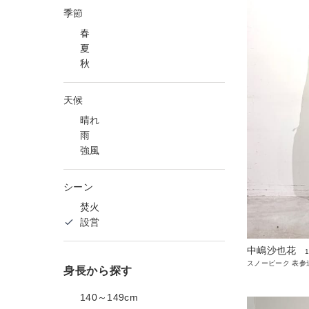
季節
春
夏
秋
天候
晴れ
雨
強風
シーン
焚火
設営
中嶋沙也花
スノーピーク 表参
身長から探す
140～149cm