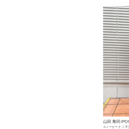
山田 剛司/PO
スノーピーク 二子