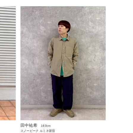
田中祐希
163cm
スノーピーク ルミネ新宿