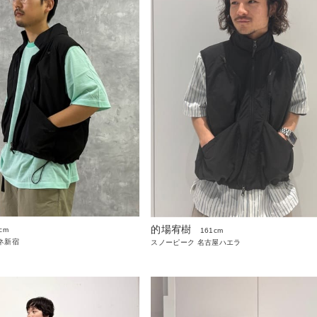
的場宥樹
cm
161cm
ネ新宿
スノーピーク 名古屋ハエラ