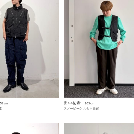
田中祐希
158cm
163cm
道
スノーピーク ルミネ新宿