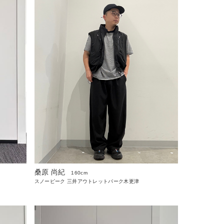
桑原 尚紀
160cm
スノーピーク 三井アウトレットパーク木更津