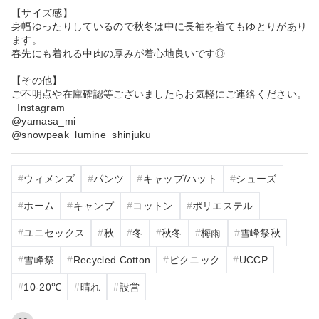
【サイズ感】
身幅ゆったりしているので秋冬は中に長袖を着てもゆとりがあり
ます。
春先にも着れる中肉の厚みが着心地良いです◎
【その他】
ご不明点や在庫確認等ございましたらお気軽にご連絡ください。
_Instagram
@yamasa_mi
@snowpeak_lumine_shinjuku
ウィメンズ
パンツ
キャップ/ハット
シューズ
ホーム
キャンプ
コットン
ポリエステル
ユニセックス
秋
冬
秋冬
梅雨
雪峰祭秋
雪峰祭
Recycled Cotton
ピクニック
UCCP
10‐20℃
晴れ
設営