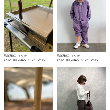
鳥越敬仁
鳥越敬仁
171cm
171cm
SnowPeak LANDSTATION TOKYO
SnowPeak LANDSTATION TOKYO