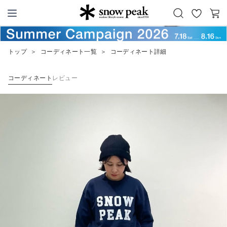
お
カ
Snow Peak
気
ー
に
ト
トップ
＞
コーディネート一覧
＞
コーディネート詳細
入
り
コーディネート
レビュー