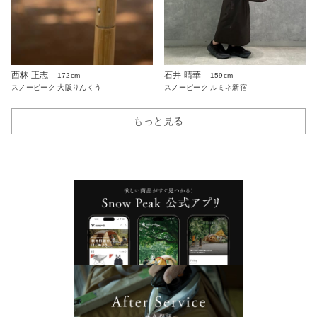
西林 正志
石井 晴華
172cm
159cm
スノーピーク 大阪りんくう
スノーピーク ルミネ新宿
もっと見る