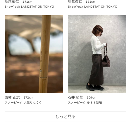
鳥越敬仁
鳥越敬仁
171cm
171cm
SnowPeak LANDSTATION TOKYO
SnowPeak LANDSTATION TOKYO
西林 正志
石井 晴華
172cm
159cm
スノーピーク 大阪りんくう
スノーピーク ルミネ新宿
もっと見る