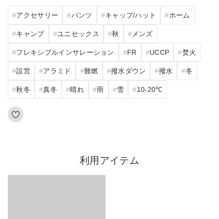
アクセサリー
パンツ
キャップ/ハット
ホーム
キャンプ
ユニセックス
秋
メンズ
フレキシブルインサレーション
FR
UCCP
焚火
設営
アラミド
難燃
撥水ダウン
撥水
冬
秋冬
真冬
晴れ
雨
雪
10‐20℃
利用アイテム