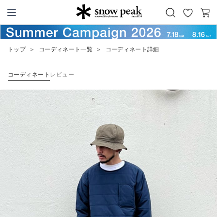
お
カ
Snow Peak
気
ー
に
ト
トップ
＞
コーディネート一覧
＞
コーディネート詳細
入
り
コーディネート
レビュー