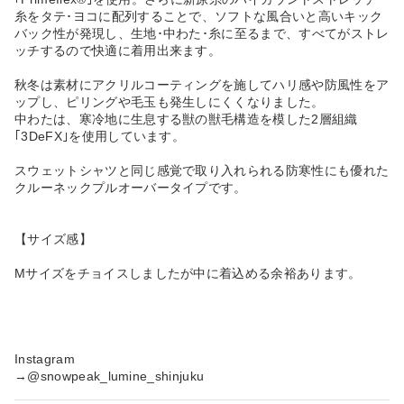
糸をタテ･ヨコに配列することで、ソフトな風合いと高いキック
バック性が発現し、生地･中わた･糸に至るまで、すべてがストレ
ッチするので快適に着用出来ます。
秋冬は素材にアクリルコーティングを施してハリ感や防風性をア
ップし、ピリングや毛玉も発生しにくくなりました。
中わたは、寒冷地に生息する獣の獣毛構造を模した2層組織
｢3DeFX｣を使用しています。
スウェットシャツと同じ感覚で取り入れられる防寒性にも優れた
クルーネックプルオーバータイプです。
【サイズ感】
Mサイズをチョイスしましたが中に着込める余裕あります。
Instagram
→@snowpeak_lumine_shinjuku