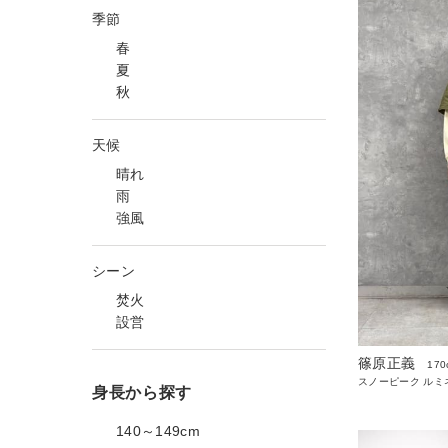
季節
春
夏
秋
天候
晴れ
雨
強風
シーン
焚火
設営
篠原正義
170
スノーピーク ルミ
身長から探す
140～149cm