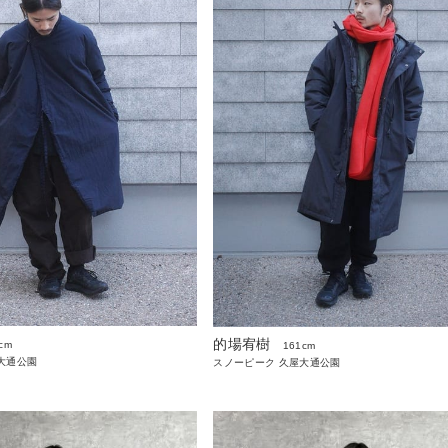
的場宥樹
cm
161cm
大通公園
スノーピーク 久屋大通公園