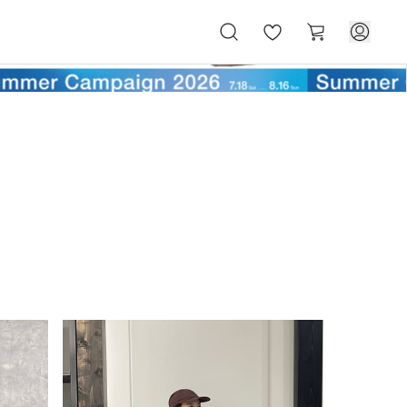
お
カ
気
ー
に
ト
入
り