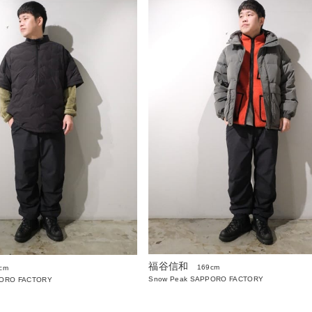
福谷信和
169cm
cm
Snow Peak SAPPORO FACTORY
PORO FACTORY