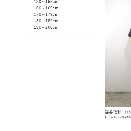
150～159cm
160～169cm
170～179cm
180～189cm
190～200cm
福谷信和
169
Snow Peak SAP