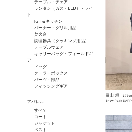
テーブル・チェア
ランタン（ガス・LED）・ライ
ト
IGT＆キッチン
バーナー・グリル用品
焚火台
調理器具（クッキング用品）
テーブルウェア
キャリーバッグ・フィールドギ
ア
ドッグ
クーラーボックス
パーツ・部品
フィッシングギア
畠山 頼
177c
Snow Peak SAP
アパレル
すべて
コート
ジャケット
ベスト