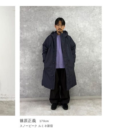
篠原正義
170cm
スノーピーク ルミネ新宿