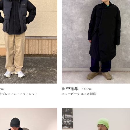
田中祐希
cm
163cm
々井プレミアム・アウトレット
スノーピーク ルミネ新宿