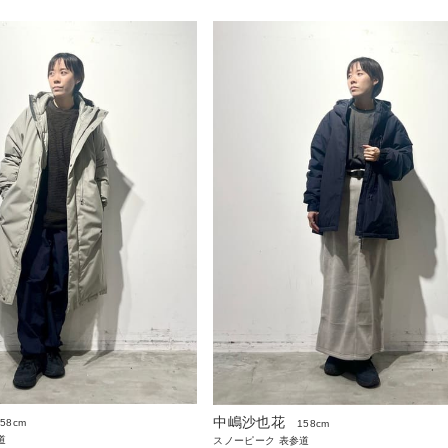
中嶋沙也花
158cm
158cm
道
スノーピーク 表参道