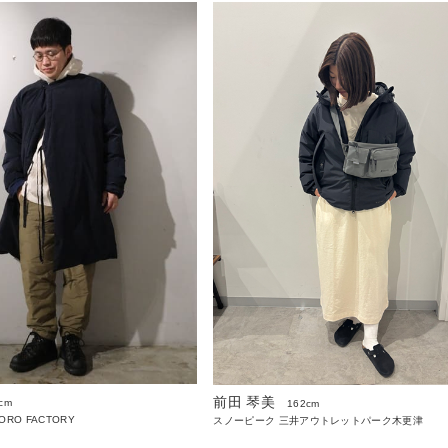
前田 琴美
cm
162cm
PORO FACTORY
スノーピーク 三井アウトレットパーク木更津