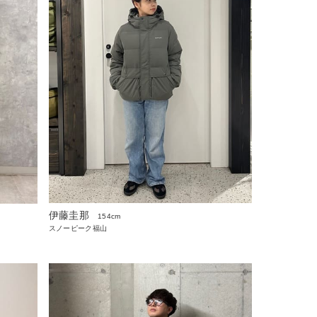
伊藤圭那
154cm
スノーピーク福山