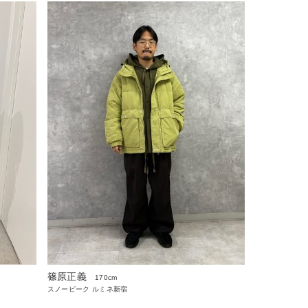
篠原正義
170cm
スノーピーク ルミネ新宿