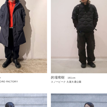
的場宥樹
m
161cm
PORO FACTORY
スノーピーク 久屋大通公園