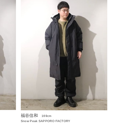
福谷信和
169cm
Snow Peak SAPPORO FACTORY