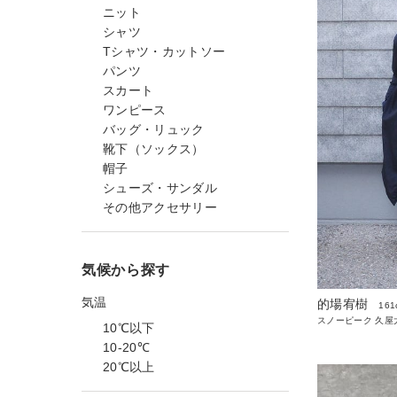
ニット
シャツ
Tシャツ・カットソー
パンツ
スカート
ワンピース
バッグ・リュック
靴下（ソックス）
帽子
シューズ・サンダル
その他アクセサリー
気候から探す
気温
的場宥樹
161
スノーピーク 久屋
10℃以下
10-20℃
20℃以上