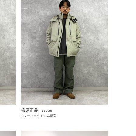
篠原正義
170cm
スノーピーク ルミネ新宿