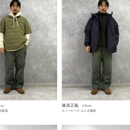
篠原正義
cm
170cm
ネ新宿
スノーピーク ルミネ新宿