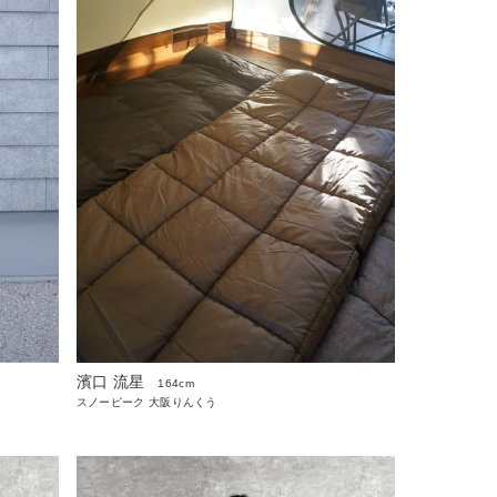
濱口 流星
164cm
スノーピーク 大阪りんくう