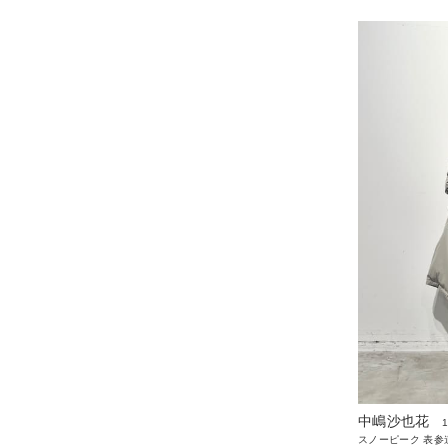
中嶋沙也花
スノーピーク 表参