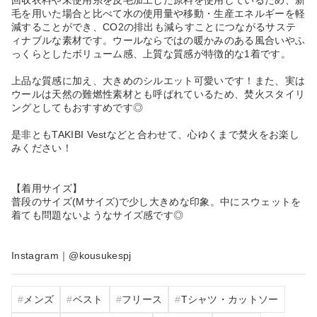
毛を用いた場合と比べて水の使用量や移動・生産エネルギーを軽
減することができ、CO2の排出も減らすことにつながるサステ
ィナブルな素材です。ウールならではの暖かみのある風合いやふ
っくらとしたボリューム感、上質な質感が特徴的な1着です。
上品な質感に加え、大きめのシルエット可愛いです！また、実は
ウールは天然の難燃性素材とも呼ばれているため、焚火スタイリ
ングとしてもおすすめです◎
是非ともTAKIBI Vestなどと合わせて、心ゆくまで焚火をお楽し
みください！
【着用サイズ】
普段のサイズ(Mサイズ)で少し大きめな印象。中にスウェットを
着ても問題ないようなサイズ感です◎
Instagram｜@kousukespj
メンズ
ベスト
フリース
Tシャツ・カットソー