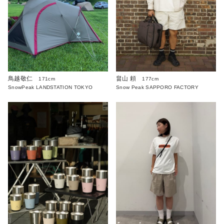
鳥越敬仁
畠山 頼
171cm
177cm
SnowPeak LANDSTATION TOKYO
Snow Peak SAPPORO FACTORY