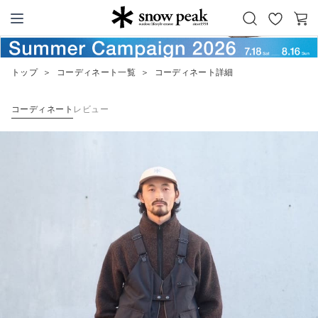
お
カ
Snow Peak
気
ー
に
ト
トップ
＞
コーディネート一覧
＞
コーディネート詳細
入
り
コーディネート
レビュー