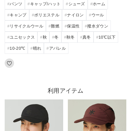
パンツ
キャップ/ハット
シューズ
ホーム
キャンプ
ポリエステル
ナイロン
ウール
リサイクルウール
難燃
保温性
撥水ダウン
ユニセックス
秋
冬
秋冬
真冬
10℃以下
10‐20℃
晴れ
アパレル
利用アイテム