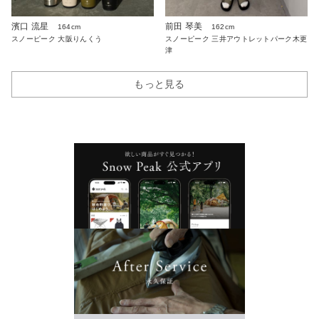
濱口 流星
前田 琴美
164cm
162cm
スノーピーク 大阪りんくう
スノーピーク 三井アウトレットパーク木更
津
もっと見る