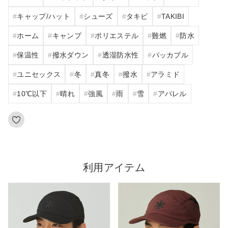
キャップ/ハット
シューズ
タキビ
TAKIBI
ホーム
キャンプ
ポリエステル
難燃
防水
保温性
撥水ダウン
透湿防水性
パッカブル
ユニセックス
冬
真冬
撥水
アラミド
10℃以下
晴れ
強風
雨
雪
アパレル
利用アイテム