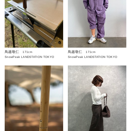
鳥越敬仁
鳥越敬仁
171cm
171cm
SnowPeak LANDSTATION TOKYO
SnowPeak LANDSTATION TOKYO