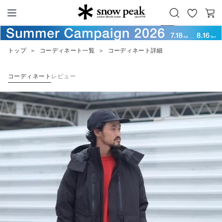
お
カ
Snow Peak
気
ー
に
ト
トップ
＞
コーディネート一覧
＞
コーディネート詳細
入
り
コーディネート
レビュー