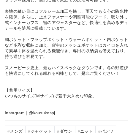
ダウンを採用し、濡れに強く家庭での洗濯も可能です。
表地の縫い目にはフルシーム加工を施し、雨天でも安心の防水性
を確保。さらに、止水ファスナーや調整可能なフード、取り外し
式インナーカフス、裾のアジャスターなど、快適性を高めるディ
テールを随所に搭載しています。
胸ポケット・フラップポケット・ウォームポケット・内ポケット
など多彩な収納に加え、背中のメッシュポケットはカイロを入れ
て素早く体を温められる機能付き。専用の収納袋も備えており、
持ち運びも容易です。
スノーピーク史上、最もハイスペックなダウンです。冬の野遊び
も快適にしてくれる頼れる相棒として、是非ご覧ください！
【着用サイズ】
いつものサイズ(Mサイズ)で若干大きめな印象。
Instagram｜@kousukespj
メンズ
ジャケット
ダウン
ニット
パンツ