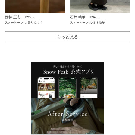
西林 正志
石井 晴華
172cm
159cm
スノーピーク 大阪りんくう
スノーピーク ルミネ新宿
もっと見る