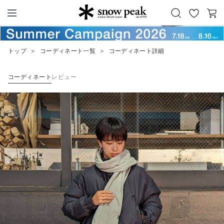
お
カ
Snow Peak
気
ー
に
ト
トップ
＞
コーディネート一覧
＞
コーディネート詳細
入
り
コーディネート
レビュー