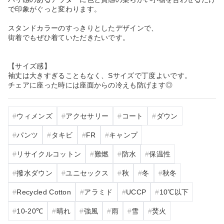
で印象がぐっと変わります。
スタンドカラーのすっきりとしたデザインで、
街着でもぜひ着ていただきたいです。
【サイズ感】
袖丈は大きすぎることもなく、Sサイズで丁度よいです。
チェアに座った時には座面からの冷えも防げます◎
ウィメンズ
アクセサリー
コート
ダウン
パンツ
タキビ
FR
キャンプ
リサイクルコットン
難燃
防水
保温性
撥水ダウン
ユニセックス
秋
冬
秋冬
Recycled Cotton
アラミド
UCCP
10℃以下
10‐20℃
晴れ
強風
雨
雪
焚火