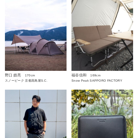
野口 皓亮
福谷信和
170cm
169cm
スノーピーク 京都高島屋S.C.
Snow Peak SAPPORO FACTORY