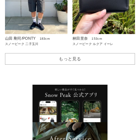
山田 剛司/PONTY
林田里奈
183cm
153cm
スノーピーク 二子玉川
スノーピーク ルクア イーレ
もっと見る