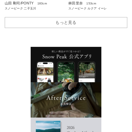
山田 剛司/PONTY
林田里奈
183cm
153cm
スノーピーク 二子玉川
スノーピーク ルクア イーレ
もっと見る