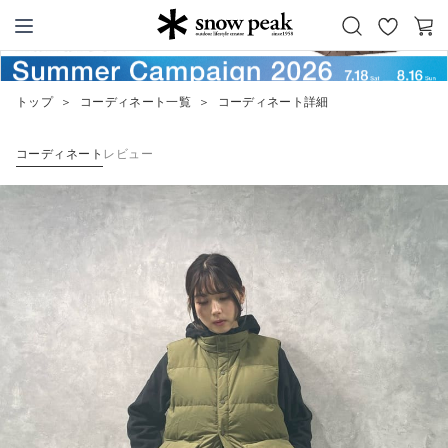
お
カ
Snow Peak
気
ー
に
ト
トップ
＞
コーディネート一覧
＞
コーディネート詳細
入
り
コーディネート
レビュー