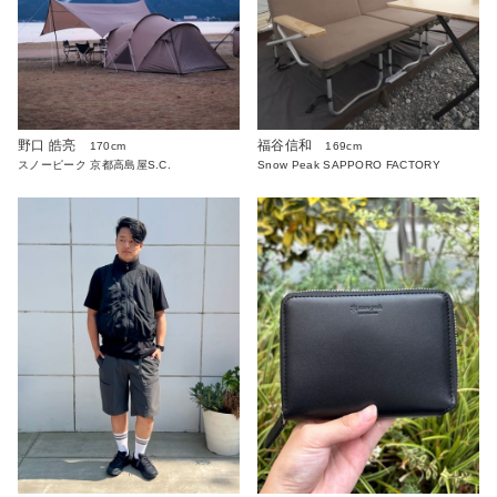
野口 皓亮
福谷信和
170cm
169cm
スノーピーク 京都高島屋S.C.
Snow Peak SAPPORO FACTORY